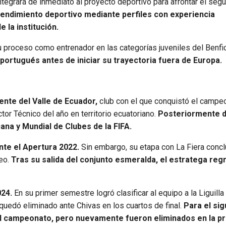
ntegrará de inmediato al proyecto deportivo para afrontar el seg
rendimiento deportivo mediante perfiles con experiencia
 la institución.
 proceso como entrenador en las categorías juveniles del Benfi
 portugués antes de iniciar su trayectoria fuera de Europa.
ente del Valle de Ecuador,
club con el que conquistó el campe
tor Técnico del año en territorio ecuatoriano.
Posteriormente di
a y Mundial de Clubes de la FIFA.
nte el Apertura 2022.
Sin embargo, su etapa con La Fiera concl
eo.
Tras su salida del conjunto esmeralda, el estratega regr
024.
En su primer semestre logró clasificar al equipo a la Liguilla
a quedó eliminado ante Chivas en los cuartos de final.
Para el sig
l campeonato, pero nuevamente fueron eliminados en la p