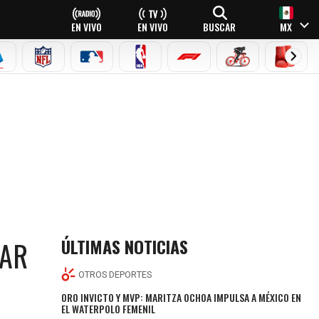
EN VIVO
EN VIVO
BUSCAR
MX
EAGUE
ERIE A
NFL
MLB
NBA
FÓRMULA 1
CICLISMO
BOXEO
ÚLTIMAS NOTICIAS
RAR
OTROS DEPORTES
ORO INVICTO Y MVP: MARITZA OCHOA IMPULSA A MÉXICO EN
EL WATERPOLO FEMENIL