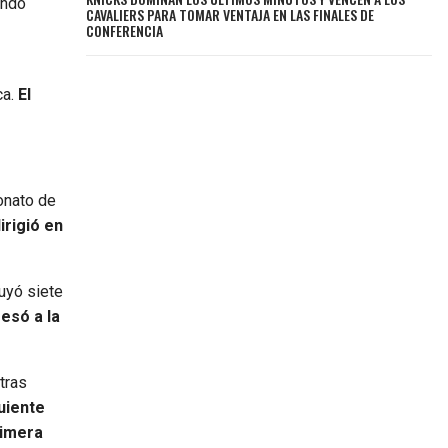
undo
CAVALIERS PARA TOMAR VENTAJA EN LAS FINALES DE
CONFERENCIA
ca.
El
onato de
rigió en
uyó siete
esó a la
 tras
uiente
rimera