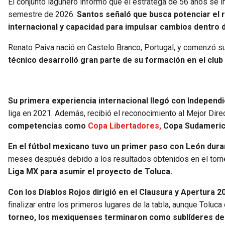
El conjunto lagunero informó que el estratega de 56 años se i
semestre de 2026.
Santos señaló que busca potenciar el 
internacional y capacidad para impulsar cambios dentro de
Renato Paiva nació en Castelo Branco, Portugal, y comenzó su
técnico desarrolló gran parte de su formación en el club
Su primera experiencia internacional llegó con Independi
liga en 2021. Además, recibió el reconocimiento al Mejor Direc
competencias como
Copa Libertadores,
Copa Sudamerican
En el fútbol mexicano tuvo un primer paso con León dura
meses después debido a los resultados obtenidos en el torn
Liga MX para asumir el proyecto de Toluca.
Con los Diablos Rojos dirigió en el Clausura y Apertura 2
finalizar entre los primeros lugares de la tabla, aunque Toluc
torneo, los mexiquenses terminaron como sublíderes de