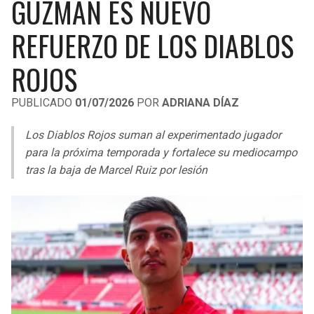
GUZMÁN ES NUEVO
LIGA DE EXPANSIÓN MX
UEFA EUROPA LEAGUE
REFUERZO DE LOS DIABLOS
RAIDERS
CAVALIERS
LEAGUES CUP
UEFA CONFERENCE LEAGUE
ROJOS
MLS
CHARGERS
PISTONS
PUBLICADO
01/07/2026
POR
ADRIANA DÍAZ
COPA LIBERTADORES
RAVENS
PACERS
Los Diablos Rojos suman al experimentado jugador
COPA SUDAMERICANA
BENGALS
BUCKS
para la próxima temporada y fortalece su mediocampo
LIGA BETPLAY
tras la baja de Marcel Ruiz por lesión
BROWNS
HAWKS
OTRAS LIGAS
STEELERS
HORNETS
TEXANS
HEAT
COLTS
MAGIC