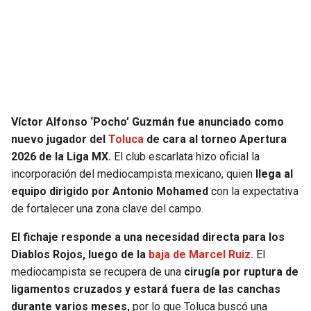
SEAHAWKS
PELICANS
BEARS
SPURS
LIONS
NUGGETS
Víctor Alfonso ‘Pocho’ Guzmán fue anunciado como
PACKERS
TIMBERWOLVES
nuevo jugador del
Toluca
de cara al torneo Apertura
2026 de la Liga MX.
El club escarlata hizo oficial la
VIKINGS
THUNDER
incorporación del mediocampista mexicano, quien
llega al
equipo dirigido por Antonio Mohamed
con la expectativa
FALCONS
TRAIL BLAZERS
de fortalecer una zona clave del campo.
El fichaje responde a una necesidad directa para los
PANTHERS
JAZZ
Diablos Rojos, luego de la
baja de Marcel Ruiz.
El
mediocampista se recupera de una
cirugía por ruptura de
SAINTS
ligamentos cruzados y estará fuera de las canchas
durante varios meses,
por lo que Toluca buscó una