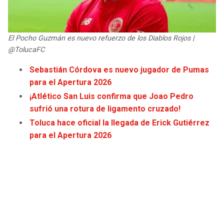
JAGUARS
WIZARDS
TITANS
WARRIORS
El Pocho Guzmán es nuevo refuerzo de los Diablos Rojos |
@TolucaFC
COWBOYS
CLIPPERS
Sebastián Córdova es nuevo jugador de Pumas
para el Apertura 2026
GIANTS
LAKERS
¡Atlético San Luis confirma que Joao Pedro
sufrió una rotura de ligamento cruzado!
EAGLES
SUNS
Toluca hace oficial la llegada de Erick Gutiérrez
para el Apertura 2026
COMMANDERS
KINGS
CARDINALS
MAVERICKS
RAMS
ROCKETS
49ERS
GRIZZLIES