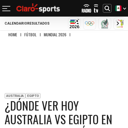
CALENDARIO
RESULTADOS
REGRESAR
REGRESAR
REGRESAR
REGRESAR
REGRESAR
REGRESAR
REGRESAR
REGRESAR
MUNDIAL 2026
OLÍMPICOS
SELECCIÓN
LIG
HOME
I
FÚTBOL
I
MUNDIAL 2026
I
¿DÓNDE VER HOY AUSTRALIA VS EGIP
FÚTBOL
FÚTBOL INTERNACIONAL
MOTOR
NFL
NBA
BÉISBOL
OTROS DEPORTES
ACTUALIDAD
MUNDIAL 2026
CHAMPIONS LEAGUE
FÓRMULA 1
MEXICANO
CICLISMO
TENDENCIAS
BILLS
CELTICS
LIGA MX
LALIGA
NASCAR
MLB
TENIS
MÚSICA
DOLPHINS
NETS
SELECCIÓN MEXICANA
PREMIER LEAGUE
BOXEO
CINE Y TV
PATRIOTS
KNICKS
CONCACHAMPIONS
SERIE A
GOLF
VIDEOJUEGOS
AUSTRALIA
EGIPTO
JETS
76ERS
¿DÓNDE VER HOY
FÚTBOL DE ESTUFA
BUNDESLIGA
UFC
BRONCOS
RAPTORS
AUSTRALIA VS EGIPTO EN
FÚTBOL FEMENIL
LIGUE 1
CHIEFS
BULLS