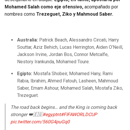
Mohamed Salah como eje ofensivo,
acompañado por
nombres como
Trezeguet, Ziko y Mahmoud Saber.
Australia:
Patrick Beach, Alessandro Circati, Harry
Souttar, Aziz Behich, Lucas Herrington, Aiden O’Neill,
Jackson Irvine, Jordan Bos, Connor Metcalfe,
Nestory Irankunda, Mohamed Toure.
Egipto:
Mostafa Shobeir, Mohamed Hany, Rami
Rabia, Ibrahim, Ahmed Fatouh, Lasheen, Mahmoud
Saber, Emam Ashour, Mohamed Salah, Mostafa Ziko,
Trezeguet.
The road back begins… and the King is coming back
stronger 👑🇪🇬
#egyptnt
#FIFAWORLDCUP
pic.twitter.com/560G4puGq0