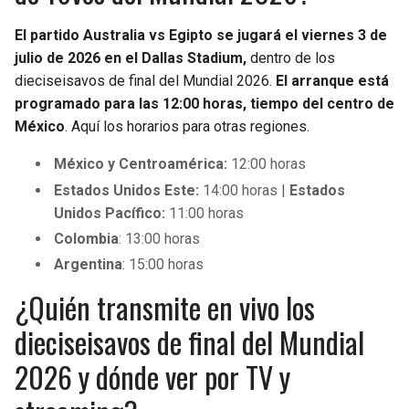
El partido Australia vs Egipto se jugará el viernes 3 de
julio de 2026 en el Dallas Stadium,
dentro de los
dieciseisavos de final del Mundial 2026.
El arranque está
programado para las 12:00 horas, tiempo del centro de
México
. Aquí los horarios para otras regiones.
México y Centroamérica:
12:00 horas
Estados Unidos Este:
14:00 horas |
Estados
Unidos Pacífico:
11:00 horas
Colombia
: 13:00 horas
Argentina
: 15:00 horas
¿Quién transmite en vivo los
dieciseisavos de final del Mundial
2026 y dónde ver por TV y