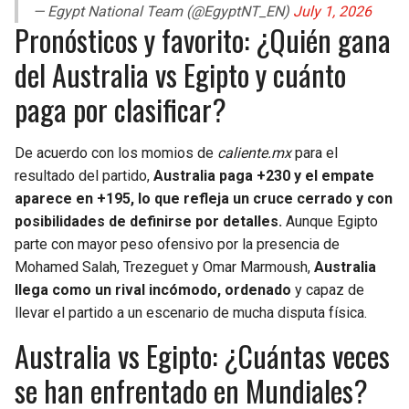
— Egypt National Team (@EgyptNT_EN)
July 1, 2026
Pronósticos y favorito: ¿Quién gana
del Australia vs Egipto y cuánto
paga por clasificar?
De acuerdo con los momios de
caliente.mx
para el
resultado del partido,
Australia paga +230 y el empate
aparece en +195, lo que refleja un cruce cerrado y con
posibilidades de definirse por detalles.
Aunque Egipto
parte con mayor peso ofensivo por la presencia de
Mohamed Salah, Trezeguet y Omar Marmoush,
Australia
llega como un rival incómodo, ordenado
y capaz de
llevar el partido a un escenario de mucha disputa física.
Australia vs Egipto: ¿Cuántas veces
se han enfrentado en Mundiales?