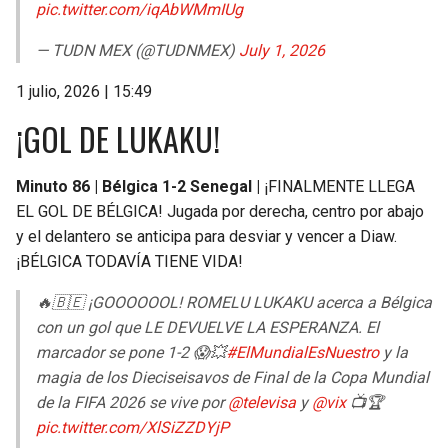
pic.twitter.com/iqAbWMmIUg
— TUDN MEX (@TUDNMEX)
July 1, 2026
1 julio, 2026 | 15:49
¡GOL DE LUKAKU!
Minuto 86 | Bélgica 1-2 Senegal |
¡FINALMENTE LLEGA
EL GOL DE BÉLGICA! Jugada por derecha, centro por abajo
y el delantero se anticipa para desviar y vencer a Diaw.
¡BÉLGICA TODAVÍA TIENE VIDA!
🔥🇧🇪 ¡GOOOOOOL! ROMELU LUKAKU acerca a Bélgica
con un gol que LE DEVUELVE LA ESPERANZA. El
marcador se pone 1-2 😱💥
#ElMundialEsNuestro
y la
magia de los Dieciseisavos de Final de la Copa Mundial
de la FIFA 2026 se vive por
@televisa
y
@vix
📺🏆
pic.twitter.com/XlSiZZDYjP