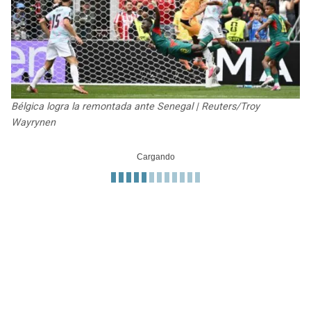
JAGUARS
WIZARDS
TITANS
WARRIORS
COWBOYS
CLIPPERS
Bélgica logra la remontada ante Senegal | Reuters/Troy
GIANTS
LAKERS
Wayrynen
EAGLES
SUNS
COMMANDERS
KINGS
CARDINALS
MAVERICKS
RAMS
ROCKETS
49ERS
GRIZZLIES