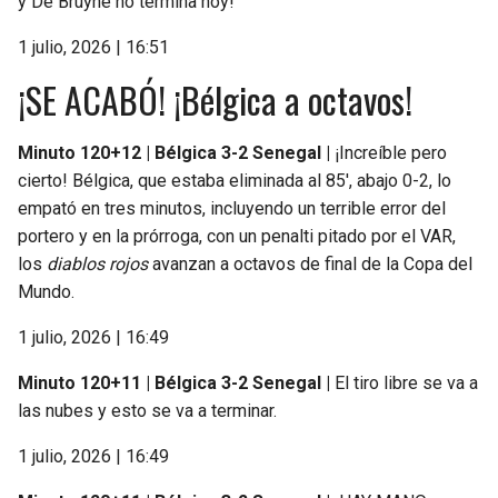
y De Bruyne no termina hoy!
BUCCANEERS
1 julio, 2026 | 16:51
¡SE ACABÓ! ¡Bélgica a octavos!
Minuto 120+12 | Bélgica 3-2 Senegal |
¡Increíble pero
cierto! Bélgica, que estaba eliminada al 85′, abajo 0-2, lo
empató en tres minutos, incluyendo un terrible error del
portero y en la prórroga, con un penalti pitado por el VAR,
los
diablos rojos
avanzan a octavos de final de la Copa del
Mundo.
1 julio, 2026 | 16:49
Minuto 120+11 | Bélgica 3-2 Senegal |
El tiro libre se va a
las nubes y esto se va a terminar.
1 julio, 2026 | 16:49