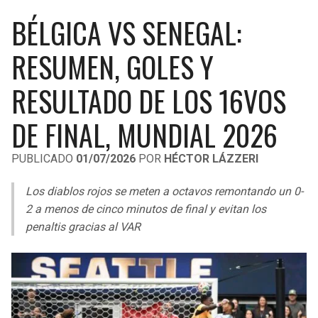
LIGA DE EXPANSIÓN MX
UEFA EUROPA LEAGUE
BÉLGICA VS SENEGAL:
RAIDERS
CAVALIERS
LEAGUES CUP
UEFA CONFERENCE LEAGUE
RESUMEN, GOLES Y
MLS
CHARGERS
PISTONS
RESULTADO DE LOS 16VOS
COPA LIBERTADORES
RAVENS
PACERS
DE FINAL, MUNDIAL 2026
COPA SUDAMERICANA
BENGALS
BUCKS
PUBLICADO
01/07/2026
POR
HÉCTOR LÁZZERI
LIGA BETPLAY
BROWNS
HAWKS
Los
diablos rojos
se meten a octavos remontando un 0-
OTRAS LIGAS
2 a menos de cinco minutos de final y evitan los
STEELERS
HORNETS
penaltis gracias al VAR
TEXANS
HEAT
COLTS
MAGIC