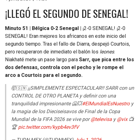
¡LLEGÓ EL SEGUNDO DE SENEGAL!
Minuto 51 | Bélgica 0-2 Senegal |
¡2-0 SENEGAL! ¡2-0
SENEGAL! Eran mejores los africanos en este inicio del
segundo tiempo. Tras el fallo de Diarra, despejó Courtois,
pero recuperaron de inmediato el balón los
leones
.
Niakhaté mete un pase largo para
Sarr, que pica entre los
dos defensas, controla con el pecho y le rompe el
arco a Courtois para el segundo.
🤯🇸🇳 ¡¡SIMPLEMENTE ESPECTACULAR!! SARR con un
CONTROL DE OTRO PLANETA y definir con una
tranquilidad impresionante 🥶💥
#ElMundialEsNuestro
y
la magia de los Dieciseisavos de Final de la Copa
Mundial de la FIFA 2026 se vive por
@televisa
y
@vix
📺
🏆
pic.twitter.com/kypb4ev3fV
— TUDN MEX (@TUDNMEX)
July 1, 2026