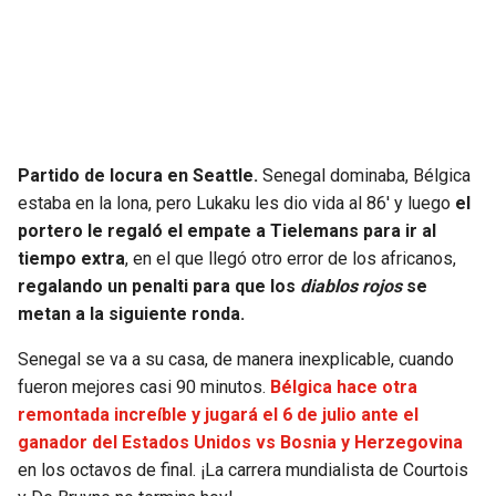
SEAHAWKS
PELICANS
BEARS
SPURS
LIONS
NUGGETS
Partido de locura en Seattle.
Senegal dominaba, Bélgica
estaba en la lona, pero Lukaku les dio vida al 86′ y luego
el
PACKERS
TIMBERWOLVES
portero le regaló el empate a Tielemans para ir al
tiempo extra
, en el que llegó otro error de los africanos,
VIKINGS
THUNDER
regalando un penalti para que los
diablos rojos
se
metan a la siguiente ronda.
FALCONS
TRAIL BLAZERS
Senegal se va a su casa, de manera inexplicable, cuando
fueron mejores casi 90 minutos.
Bélgica hace otra
PANTHERS
JAZZ
remontada increíble y jugará el 6 de julio ante el
ganador del Estados Unidos vs Bosnia y Herzegovina
SAINTS
en los octavos de final. ¡La carrera mundialista de Courtois