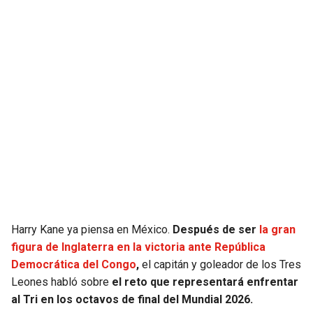
JAGUARS
WIZARDS
TITANS
WARRIORS
COWBOYS
CLIPPERS
GIANTS
LAKERS
EAGLES
SUNS
COMMANDERS
KINGS
Harry Kane ya piensa en México.
Después de ser
la gran
CARDINALS
MAVERICKS
figura de Inglaterra en la victoria ante República
Democrática del Congo
,
el capitán y goleador de los Tres
RAMS
ROCKETS
Leones habló sobre
el reto que representará enfrentar
al Tri en los octavos de final del Mundial 2026.
49ERS
GRIZZLIES