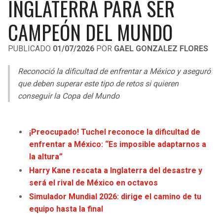
INGLATERRA PARA SER
LIGA DE EXPANSIÓN MX
UEFA EUROPA LEAGUE
CAMPEÓN DEL MUNDO
RAIDERS
CAVALIERS
LEAGUES CUP
UEFA CONFERENCE LEAGUE
PUBLICADO
01/07/2026
POR
GAEL GONZALEZ FLORES
MLS
CHARGERS
PISTONS
Reconoció la dificultad de enfrentar a México y aseguró
COPA LIBERTADORES
RAVENS
PACERS
que deben superar este tipo de retos si quieren
COPA SUDAMERICANA
conseguir la Copa del Mundo
BENGALS
BUCKS
LIGA BETPLAY
BROWNS
HAWKS
¡Preocupado! Tuchel reconoce la dificultad de
OTRAS LIGAS
enfrentar a México: “Es imposible adaptarnos a
STEELERS
HORNETS
la altura”
Harry Kane rescata a Inglaterra del desastre y
TEXANS
HEAT
será el rival de México en octavos
Simulador Mundial 2026: dirige el camino de tu
COLTS
MAGIC
equipo hasta la final