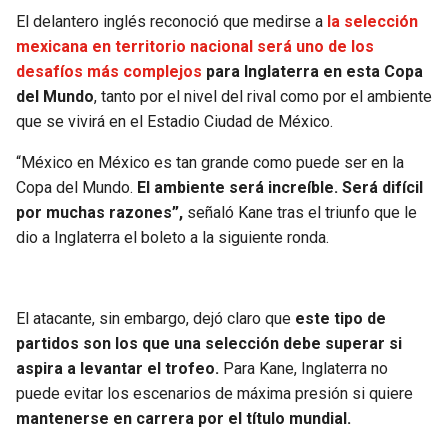
El delantero inglés reconoció que medirse a
la selección
SEAHAWKS
PELICANS
mexicana en territorio nacional será uno de los
desafíos más complejos
para Inglaterra en esta Copa
BEARS
SPURS
del Mundo
, tanto por el nivel del rival como por el ambiente
que se vivirá en el Estadio Ciudad de México.
LIONS
NUGGETS
“México en México es tan grande como puede ser en la
Copa del Mundo.
El ambiente será increíble. Será difícil
PACKERS
TIMBERWOLVES
por muchas razones”,
señaló Kane tras el triunfo que le
dio a Inglaterra el boleto a la siguiente ronda.
VIKINGS
THUNDER
FALCONS
TRAIL BLAZERS
El atacante, sin embargo, dejó claro que
este tipo de
partidos son los que una selección debe superar si
PANTHERS
JAZZ
aspira a levantar el trofeo.
Para Kane, Inglaterra no
puede evitar los escenarios de máxima presión si quiere
SAINTS
mantenerse en carrera por el título mundial.