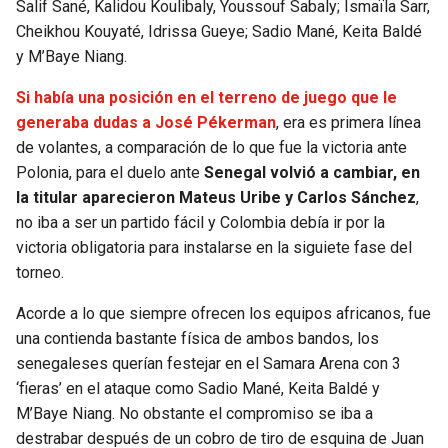
Salif Sané, Kalidou Koulibaly, Youssouf Sabaly; Ismaïla Sarr,
Cheikhou Kouyaté, Idrissa Gueye; Sadio Mané, Keita Baldé
y M’Baye Niang.
Si había una posición en el terreno de juego que le
generaba dudas a José Pékerman
, era es primera línea
de volantes, a comparación de lo que fue la victoria ante
Polonia, para el duelo ante
Senegal volvió a cambiar, en
la titular aparecieron Mateus Uribe y Carlos Sánchez
,
no iba a ser un partido fácil y Colombia debía ir por la
victoria obligatoria para instalarse en la siguiete fase del
torneo.
Acorde a lo que siempre ofrecen los equipos africanos, fue
una contienda bastante física de ambos bandos, los
senegaleses querían festejar en el Samara Arena con 3
‘fieras’ en el ataque como Sadio Mané, Keita Baldé y
M’Baye Niang. No obstante el compromiso se iba a
destrabar después de un cobro de tiro de esquina de Juan