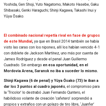
Yoshida, Gen Shoji, Yuto Nagatomo; Makoto Hasebe, Gaku
Shibasaki, Genki Haraguchi; Shinji Kagawa, Takashi Inui y
Yūya Ōsako.
El combinado nacional repetía rival en fase de grupos
de este Mundial
,
ya que en Brasil 2014 también se había
visto las caras con los nipones, allí los habían vencido 4-1
con doblete de Jackson Martínez, uno más por cuenta de
James Rodríguez y desde el penal Juan Guillermo
Cuadrado. Sin embargo
en esa oportunidad, en el
Mordovia Arena, Saransk no iba a suceder lo mismo.
Shinji Kagawa (6 de penal) y Yūya Ōsako (73) le iban a
dar los 3 puntos al cuadro japonés
, el compromiso para
la ‘Tricolor’ lo destrabó Juan Fernando Quntero, el
habilidoso volante de creación ‘cafetero’ sorprendió a
propios y extraños con un golazo de tiro libre, ‘Juanfer’