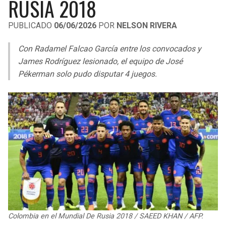
RUSIA 2018
LIGA DE EXPANSIÓN MX
UEFA EUROPA LEAGUE
PUBLICADO
06/06/2026
POR
NELSON RIVERA
RAIDERS
CAVALIERS
LEAGUES CUP
UEFA CONFERENCE LEAGUE
Con Radamel Falcao García entre los convocados y
MLS
CHARGERS
PISTONS
James Rodríguez lesionado, el equipo de José
Pékerman solo pudo disputar 4 juegos.
COPA LIBERTADORES
RAVENS
PACERS
COPA SUDAMERICANA
BENGALS
BUCKS
LIGA BETPLAY
BROWNS
HAWKS
OTRAS LIGAS
STEELERS
HORNETS
TEXANS
HEAT
COLTS
MAGIC
Colombia en el Mundial De Rusia 2018 / SAEED KHAN / AFP.