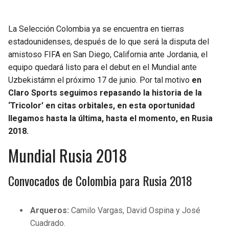
SEAHAWKS
PELICANS
La Selección Colombia ya se encuentra en tierras
estadounidenses, después de lo que será la disputa del
BEARS
SPURS
amistoso FIFA en San Diego, California ante Jordania, el
equipo quedará listo para el debut en el Mundial ante
LIONS
NUGGETS
Uzbekistámn el próximo 17 de junio. Por tal motivo
en
Claro Sports seguimos repasando la historia de la
PACKERS
TIMBERWOLVES
‘Tricolor’ en citas orbitales, en esta oportunidad
llegamos hasta la última, hasta el momento, en Rusia
VIKINGS
THUNDER
2018.
Mundial Rusia 2018
FALCONS
TRAIL BLAZERS
Convocados de Colombia para Rusia 2018
PANTHERS
JAZZ
SAINTS
Arqueros:
Camilo Vargas, David Ospina y José
Cuadrado.