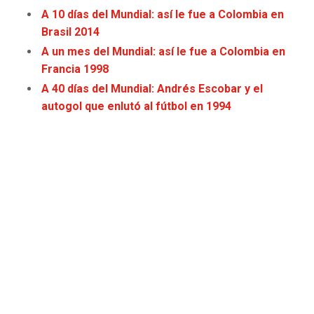
JAGUARS
WIZARDS
A 10 días del Mundial: así le fue a Colombia en
Brasil 2014
TITANS
WARRIORS
A un mes del Mundial: así le fue a Colombia en
Francia 1998
COWBOYS
CLIPPERS
A 40 días del Mundial: Andrés Escobar y el
autogol que enlutó al fútbol en 1994
GIANTS
LAKERS
EAGLES
SUNS
COMMANDERS
KINGS
CARDINALS
MAVERICKS
RAMS
ROCKETS
49ERS
GRIZZLIES