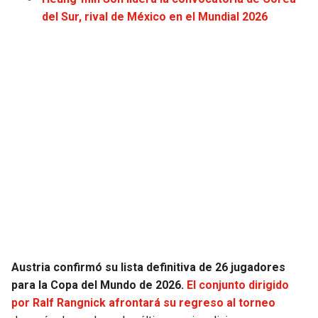
JAGUARS
WIZARDS
del Sur, rival de México en el Mundial 2026
TITANS
WARRIORS
COWBOYS
CLIPPERS
GIANTS
LAKERS
EAGLES
SUNS
COMMANDERS
KINGS
CARDINALS
MAVERICKS
Austria confirmó su lista definitiva de 26 jugadores
RAMS
ROCKETS
para la Copa del Mundo de 2026.
El conjunto dirigido
por Ralf Rangnick afrontará su regreso al torneo
49ERS
GRIZZLIES