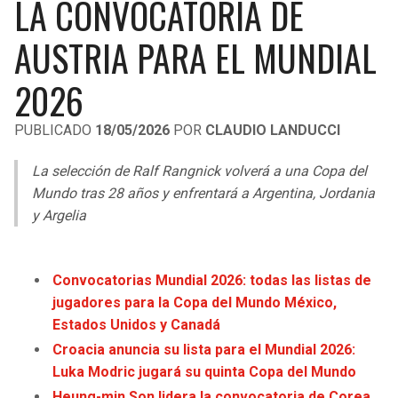
LA CONVOCATORIA DE
LIGA DE EXPANSIÓN MX
UEFA EUROPA LEAGUE
AUSTRIA PARA EL MUNDIAL
RAIDERS
CAVALIERS
LEAGUES CUP
UEFA CONFERENCE LEAGUE
2026
MLS
CHARGERS
PISTONS
PUBLICADO
18/05/2026
POR
CLAUDIO LANDUCCI
COPA LIBERTADORES
RAVENS
PACERS
La selección de Ralf Rangnick volverá a una Copa del
COPA SUDAMERICANA
BENGALS
BUCKS
Mundo tras 28 años y enfrentará a Argentina, Jordania
LIGA BETPLAY
y Argelia
BROWNS
HAWKS
OTRAS LIGAS
STEELERS
HORNETS
Convocatorias Mundial 2026: todas las listas de
jugadores para la Copa del Mundo México,
TEXANS
HEAT
Estados Unidos y Canadá
Croacia anuncia su lista para el Mundial 2026:
COLTS
MAGIC
Luka Modric jugará su quinta Copa del Mundo
Heung-min Son lidera la convocatoria de Corea