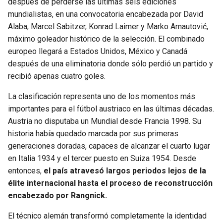
después de perderse las últimas seis ediciones
mundialistas, en una convocatoria encabezada por David
SEAHAWKS
PELICANS
Alaba, Marcel Sabitzer, Konrad Laimer y Marko Arnautović,
máximo goleador histórico de la selección. El combinado
BEARS
SPURS
europeo llegará a Estados Unidos, México y Canadá
después de una eliminatoria donde sólo perdió un partido y
LIONS
NUGGETS
recibió apenas cuatro goles.
La clasificación representa uno de los momentos más
PACKERS
TIMBERWOLVES
importantes para el fútbol austriaco en las últimas décadas.
Austria no disputaba un Mundial desde Francia 1998. Su
VIKINGS
THUNDER
historia había quedado marcada por sus primeras
generaciones doradas, capaces de alcanzar el cuarto lugar
FALCONS
TRAIL BLAZERS
en Italia 1934 y el tercer puesto en Suiza 1954. Desde
entonces,
el país atravesó largos periodos lejos de la
PANTHERS
JAZZ
élite internacional hasta el proceso de reconstrucción
encabezado por Rangnick.
SAINTS
El técnico alemán transformó completamente la identidad