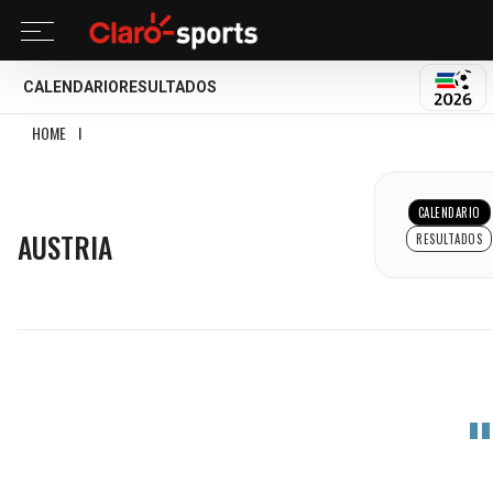
CALENDARIO
RESULTADOS
MUND
HOME
I
AUSTRIA
AUSTRIA