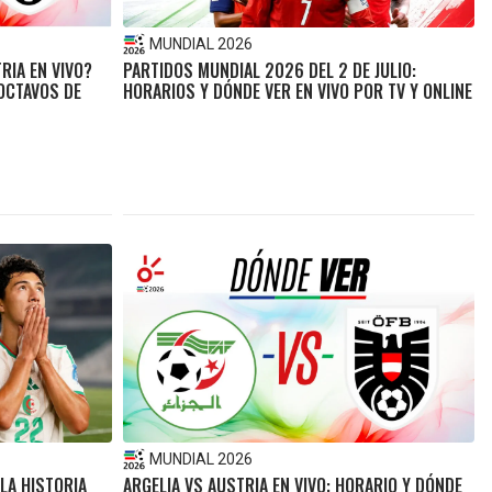
MUNDIAL 2026
RIA EN VIVO?
PARTIDOS MUNDIAL 2026 DEL 2 DE JULIO:
OCTAVOS DE
HORARIOS Y DÓNDE VER EN VIVO POR TV Y ONLINE
MUNDIAL 2026
LA HISTORIA
ARGELIA VS AUSTRIA EN VIVO: HORARIO Y DÓNDE