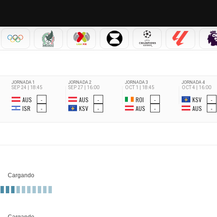
IAL 2026
OLÍMPICOS
SELECCIÓN MEXICANA
LIGA MX
LEAGUES CUP
CHAMPIONS LEAGUE
LALIGA