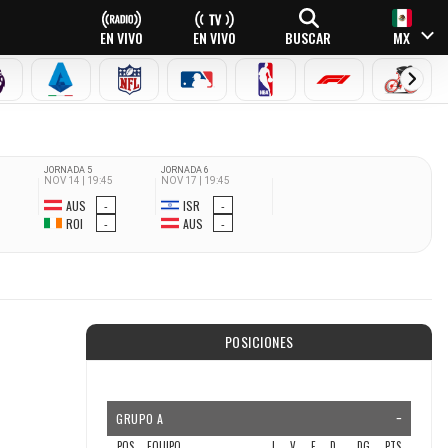
EN VIVO
EN VIVO
BUSCAR
MX
PREMIER LEAGUE
SERIE A
NFL
MLB
NBA
FÓRMULA 1
CICLI