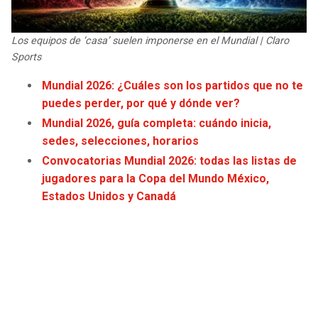
JAGUARS
WIZARDS
Los equipos de ‘casa’ suelen imponerse en el Mundial | Claro
TITANS
WARRIORS
Sports
Mundial 2026: ¿Cuáles son los partidos que no te
COWBOYS
CLIPPERS
puedes perder, por qué y dónde ver?
Mundial 2026, guía completa: cuándo inicia,
GIANTS
LAKERS
sedes, selecciones, horarios
Convocatorias Mundial 2026: todas las listas de
EAGLES
SUNS
jugadores para la Copa del Mundo México,
Estados Unidos y Canadá
COMMANDERS
KINGS
CARDINALS
MAVERICKS
RAMS
ROCKETS
49ERS
GRIZZLIES