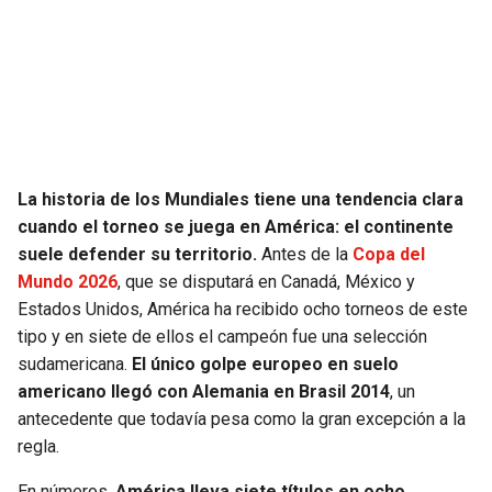
SEAHAWKS
PELICANS
BEARS
SPURS
LIONS
NUGGETS
La historia de los Mundiales tiene una tendencia clara
PACKERS
TIMBERWOLVES
cuando el torneo se juega en América: el continente
suele defender su territorio.
Antes de la
Copa del
VIKINGS
THUNDER
Mundo 2026
, que se disputará en Canadá, México y
Estados Unidos, América ha recibido ocho torneos de este
FALCONS
TRAIL BLAZERS
tipo y en siete de ellos el campeón fue una selección
sudamericana.
El único golpe europeo en suelo
PANTHERS
JAZZ
americano llegó con Alemania en Brasil 2014
, un
antecedente que todavía pesa como la gran excepción a la
SAINTS
regla.
En números,
América lleva siete títulos en ocho