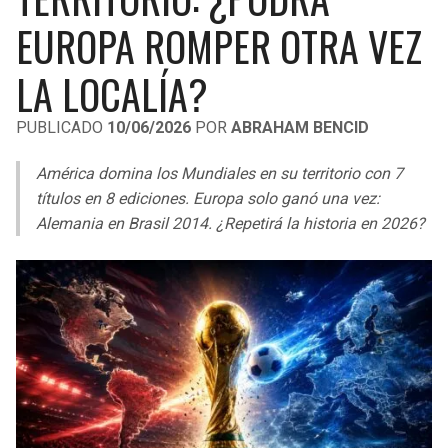
LIGA DE EXPANSIÓN MX
UEFA EUROPA LEAGUE
EUROPA ROMPER OTRA VEZ
RAIDERS
CAVALIERS
LEAGUES CUP
UEFA CONFERENCE LEAGUE
LA LOCALÍA?
MLS
CHARGERS
PISTONS
PUBLICADO
10/06/2026
POR
ABRAHAM BENCID
COPA LIBERTADORES
RAVENS
PACERS
América domina los Mundiales en su territorio con 7
COPA SUDAMERICANA
títulos en 8 ediciones. Europa solo ganó una vez:
BENGALS
BUCKS
Alemania en Brasil 2014. ¿Repetirá la historia en 2026?
LIGA BETPLAY
BROWNS
HAWKS
OTRAS LIGAS
STEELERS
HORNETS
TEXANS
HEAT
COLTS
MAGIC