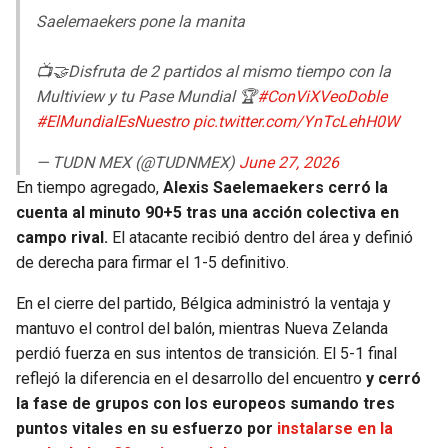
Saelemaekers pone la manita
📺🤝Disfruta de 2 partidos al mismo tiempo con la
Multiview y tu Pase Mundial 🏆
#ConViXVeoDoble
#ElMundialEsNuestro
pic.twitter.com/YnTcLehH0W
— TUDN MEX (@TUDNMEX)
June 27, 2026
En tiempo agregado,
Alexis Saelemaekers cerró la
cuenta al minuto 90+5 tras una acción colectiva en
campo rival.
El atacante recibió dentro del área y definió
de derecha para firmar el 1-5 definitivo.
En el cierre del partido, Bélgica administró la ventaja y
mantuvo el control del balón, mientras Nueva Zelanda
perdió fuerza en sus intentos de transición. El 5-1 final
reflejó la diferencia en el desarrollo del encuentro
y cerró
la fase de grupos con los europeos sumando tres
puntos vitales en su esfuerzo por
instalarse en la