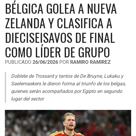
BÉLGICA GOLEA A NUEVA
LIGA DE EXPANSIÓN MX
UEFA EUROPA LEAGUE
RAIDERS
CAVALIERS
ZELANDA Y CLASIFICA A
LEAGUES CUP
UEFA CONFERENCE LEAGUE
MLS
DIECISEISAVOS DE FINAL
CHARGERS
PISTONS
COPA LIBERTADORES
COMO LÍDER DE GRUPO
RAVENS
PACERS
COPA SUDAMERICANA
PUBLICADO
26/06/2026
POR
RAMIRO RAMIREZ
BENGALS
BUCKS
LIGA BETPLAY
Doblete de Trossard y tantos de De Bruyne, Lukaku y
BROWNS
HAWKS
Saelemaekers le dieron forma al triunfo de los belgas,
OTRAS LIGAS
quienes serán acompañados por Egipto en segundo
STEELERS
HORNETS
lugar del sector
TEXANS
HEAT
COLTS
MAGIC