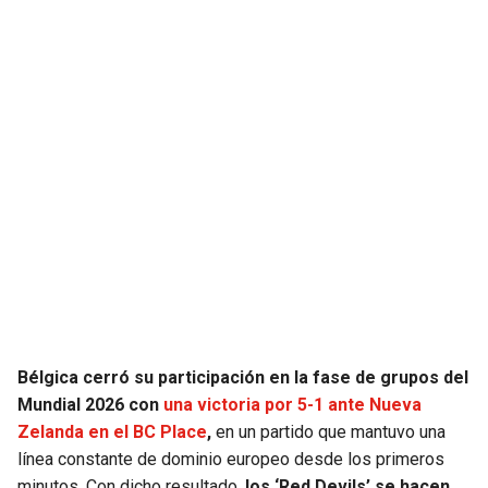
SEAHAWKS
PELICANS
BEARS
SPURS
LIONS
NUGGETS
PACKERS
TIMBERWOLVES
VIKINGS
THUNDER
FALCONS
TRAIL BLAZERS
Bélgica cerró su participación en la fase de grupos del
PANTHERS
JAZZ
Mundial 2026 con
una victoria por 5-1 ante Nueva
Zelanda en el BC Place
,
en un partido que mantuvo una
SAINTS
línea constante de dominio europeo desde los primeros
minutos. Con dicho resultado,
los ‘Red Devils’ se hacen