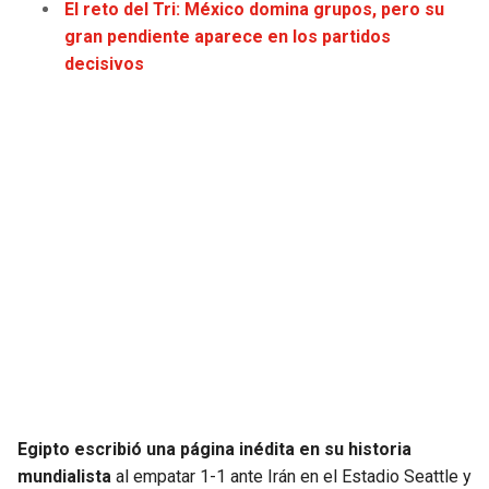
El reto del Tri: México domina grupos, pero su
gran pendiente aparece en los partidos
SEAHAWKS
PELICANS
decisivos
BEARS
SPURS
LIONS
NUGGETS
PACKERS
TIMBERWOLVES
VIKINGS
THUNDER
FALCONS
TRAIL BLAZERS
PANTHERS
JAZZ
SAINTS
Egipto escribió una página inédita en su historia
mundialista
al empatar 1-1 ante Irán en el Estadio Seattle y