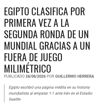
LIGA DE EXPANSIÓN MX
UEFA EUROPA LEAGUE
EGIPTO CLASIFICA POR
RAIDERS
CAVALIERS
LEAGUES CUP
UEFA CONFERENCE LEAGUE
PRIMERA VEZ A LA
MLS
CHARGERS
PISTONS
SEGUNDA RONDA DE UN
COPA LIBERTADORES
RAVENS
PACERS
MUNDIAL GRACIAS A UN
COPA SUDAMERICANA
BENGALS
BUCKS
FUERA DE JUEGO
LIGA BETPLAY
BROWNS
HAWKS
MILIMÉTRICO
OTRAS LIGAS
STEELERS
HORNETS
PUBLICADO
26/06/2026
POR
GUILLERMO HERRERA
TEXANS
HEAT
Egipto escribió una página inédita en su historia
mundialista al empatar 1-1 ante Irán en el Estadio
Seattle
COLTS
MAGIC