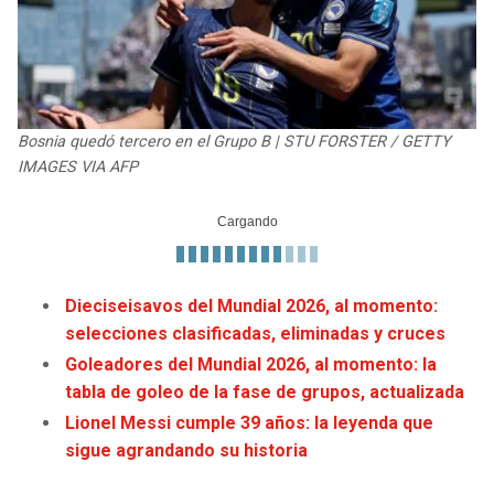
JAGUARS
WIZARDS
TITANS
WARRIORS
COWBOYS
CLIPPERS
Bosnia quedó tercero en el Grupo B | STU FORSTER / GETTY
IMAGES VIA AFP
GIANTS
LAKERS
EAGLES
SUNS
Dieciseisavos del Mundial 2026, al momento:
COMMANDERS
KINGS
selecciones clasificadas, eliminadas y cruces
Goleadores del Mundial 2026, al momento: la
CARDINALS
MAVERICKS
tabla de goleo de la fase de grupos, actualizada
RAMS
ROCKETS
Lionel Messi cumple 39 años: la leyenda que
sigue agrandando su historia
49ERS
GRIZZLIES