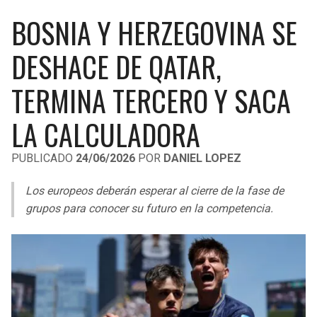
LIGA DE EXPANSIÓN MX
UEFA EUROPA LEAGUE
BOSNIA Y HERZEGOVINA SE
RAIDERS
CAVALIERS
LEAGUES CUP
UEFA CONFERENCE LEAGUE
DESHACE DE QATAR,
MLS
CHARGERS
PISTONS
TERMINA TERCERO Y SACA
COPA LIBERTADORES
RAVENS
PACERS
LA CALCULADORA
COPA SUDAMERICANA
BENGALS
BUCKS
PUBLICADO
24/06/2026
POR
DANIEL LOPEZ
LIGA BETPLAY
BROWNS
HAWKS
Los europeos deberán esperar al cierre de la fase de
OTRAS LIGAS
grupos para conocer su futuro en la competencia.
STEELERS
HORNETS
TEXANS
HEAT
COLTS
MAGIC