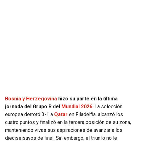
SEAHAWKS
PELICANS
BEARS
SPURS
LIONS
NUGGETS
PACKERS
TIMBERWOLVES
VIKINGS
THUNDER
FALCONS
TRAIL BLAZERS
Bosnia y Herzegovina
hizo su parte en la última
jornada del Grupo B del
Mundial 2026
. La selección
PANTHERS
JAZZ
europea derrotó 3-1 a
Qatar
en Filadelfia, alcanzó los
cuatro puntos y finalizó en la tercera posición de su zona,
SAINTS
manteniendo vivas sus aspiraciones de avanzar a los
dieciseisavos de final. Sin embargo, el triunfo no le