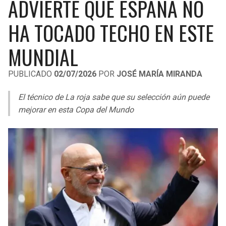
ADVIERTE QUE ESPAÑA NO
LIGA DE EXPANSIÓN MX
UEFA EUROPA LEAGUE
HA TOCADO TECHO EN ESTE
RAIDERS
CAVALIERS
LEAGUES CUP
UEFA CONFERENCE LEAGUE
MUNDIAL
MLS
CHARGERS
PISTONS
PUBLICADO
02/07/2026
POR
JOSÉ MARÍA MIRANDA
COPA LIBERTADORES
RAVENS
PACERS
El técnico de La roja sabe que su selección aún puede
COPA SUDAMERICANA
BENGALS
BUCKS
mejorar en esta Copa del Mundo
LIGA BETPLAY
BROWNS
HAWKS
OTRAS LIGAS
STEELERS
HORNETS
TEXANS
HEAT
COLTS
MAGIC