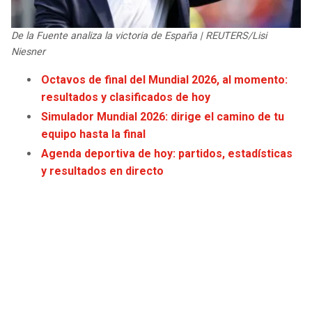
JAGUARS
WIZARDS
De la Fuente analiza la victoria de España | REUTERS/Lisi
TITANS
WARRIORS
Niesner
Octavos de final del Mundial 2026, al momento:
COWBOYS
CLIPPERS
resultados y clasificados de hoy
Simulador Mundial 2026: dirige el camino de tu
GIANTS
LAKERS
equipo hasta la final
Agenda deportiva de hoy: partidos, estadísticas
EAGLES
SUNS
y resultados en directo
COMMANDERS
KINGS
CARDINALS
MAVERICKS
RAMS
ROCKETS
49ERS
GRIZZLIES