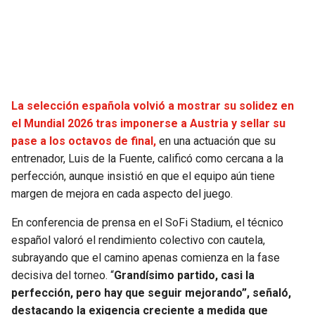
SEAHAWKS
PELICANS
BEARS
SPURS
LIONS
NUGGETS
La selección española volvió a mostrar su solidez en
el Mundial 2026 tras imponerse a Austria y sellar su
PACKERS
TIMBERWOLVES
pase a los octavos de final,
en una actuación que su
entrenador, Luis de la Fuente, calificó como cercana a la
VIKINGS
THUNDER
perfección, aunque insistió en que el equipo aún tiene
margen de mejora en cada aspecto del juego.
FALCONS
TRAIL BLAZERS
En conferencia de prensa en el SoFi Stadium, el técnico
español valoró el rendimiento colectivo con cautela,
PANTHERS
JAZZ
subrayando que el camino apenas comienza en la fase
decisiva del torneo. “
Grandísimo partido, casi la
SAINTS
perfección, pero hay que seguir mejorando”, señaló,
destacando la exigencia creciente a medida que