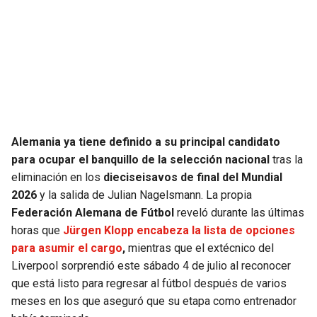
SEAHAWKS
PELICANS
BEARS
SPURS
LIONS
NUGGETS
PACKERS
TIMBERWOLVES
Alemania ya tiene definido a su principal candidato
para ocupar el banquillo de la selección nacional
tras la
VIKINGS
THUNDER
eliminación en los
dieciseisavos de final del Mundial
2026
y la salida de Julian Nagelsmann. La propia
FALCONS
TRAIL BLAZERS
Federación Alemana de Fútbol
reveló durante las últimas
horas que
Jürgen Klopp encabeza la lista de opciones
para asumir el cargo
,
mientras que el extécnico del
PANTHERS
JAZZ
Liverpool sorprendió este sábado 4 de julio al reconocer
que está listo para regresar al fútbol después de varios
SAINTS
meses en los que aseguró que su etapa como entrenador