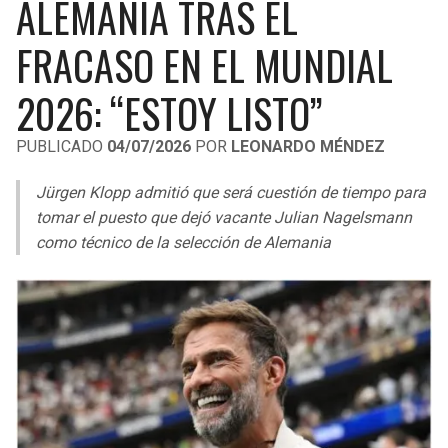
ALEMANIA TRAS EL
LIGA DE EXPANSIÓN MX
UEFA EUROPA LEAGUE
FRACASO EN EL MUNDIAL
RAIDERS
CAVALIERS
LEAGUES CUP
UEFA CONFERENCE LEAGUE
2026: “ESTOY LISTO”
MLS
CHARGERS
PISTONS
PUBLICADO
04/07/2026
POR
LEONARDO MÉNDEZ
COPA LIBERTADORES
RAVENS
PACERS
Jürgen Klopp admitió que será cuestión de tiempo para
COPA SUDAMERICANA
BENGALS
BUCKS
tomar el puesto que dejó vacante Julian Nagelsmann
LIGA BETPLAY
como técnico de la selección de Alemania
BROWNS
HAWKS
OTRAS LIGAS
STEELERS
HORNETS
TEXANS
HEAT
COLTS
MAGIC