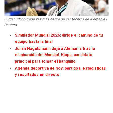
JAGUARS
WIZARDS
TITANS
WARRIORS
Jürgen Klopp cada vez más cerca de ser técnico de Alemania |
Reuters
COWBOYS
CLIPPERS
Simulador Mundial 2026: dirige el camino de tu
equipo hasta la final
GIANTS
LAKERS
Julian Nagelsmann deja a Alemania tras la
eliminación del Mundial: Klopp, candidato
EAGLES
SUNS
principal para tomar el banquillo
Agenda deportiva de hoy: partidos, estadísticas
COMMANDERS
KINGS
y resultados en directo
CARDINALS
MAVERICKS
RAMS
ROCKETS
49ERS
GRIZZLIES