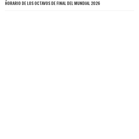
HORARIO DE LOS OCTAVOS DE FINAL DEL MUNDIAL 2026