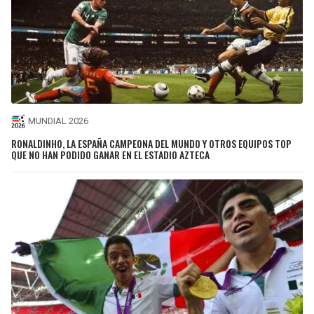
MUNDIAL 2026
RONALDINHO, LA ESPAÑA CAMPEONA DEL MUNDO Y OTROS EQUIPOS TOP
QUE NO HAN PODIDO GANAR EN EL ESTADIO AZTECA