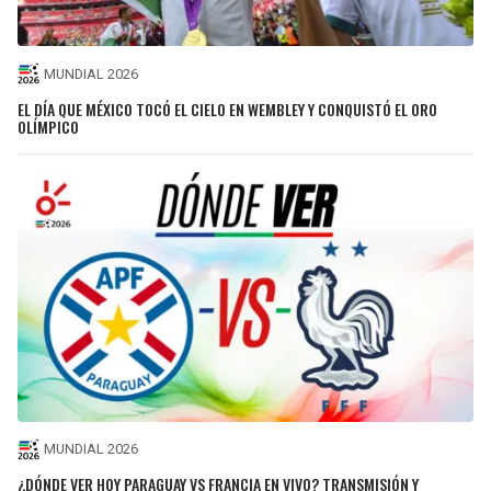
MUNDIAL 2026
EL DÍA QUE MÉXICO TOCÓ EL CIELO EN WEMBLEY Y CONQUISTÓ EL ORO
OLÍMPICO
MUNDIAL 2026
¿DÓNDE VER HOY PARAGUAY VS FRANCIA EN VIVO? TRANSMISIÓN Y