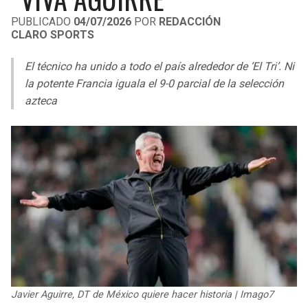
LIGA DE EXPANSIÓN MX
UEFA EUROPA LEAGUE
PUBLICADO
04/07/2026
POR
REDACCIÓN
CLARO SPORTS
RAIDERS
CAVALIERS
LEAGUES CUP
UEFA CONFERENCE LEAGUE
El técnico ha unido a todo el país alrededor de ‘El Tri’. Ni
MLS
CHARGERS
PISTONS
la potente Francia iguala el 9-0 parcial de la selección
azteca
COPA LIBERTADORES
RAVENS
PACERS
COPA SUDAMERICANA
BENGALS
BUCKS
LIGA BETPLAY
BROWNS
HAWKS
OTRAS LIGAS
STEELERS
HORNETS
TEXANS
HEAT
COLTS
MAGIC
Javier Aguirre, DT de México quiere hacer historia | Imago7