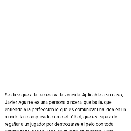
JAGUARS
WIZARDS
TITANS
WARRIORS
COWBOYS
CLIPPERS
GIANTS
LAKERS
EAGLES
SUNS
COMMANDERS
KINGS
Se dice que a la tercera va la vencida. Aplicable a su caso,
CARDINALS
MAVERICKS
Javier Aguirre es una persona sincera, que baila, que
entiende a la perfección lo que es comunicar una idea en un
RAMS
ROCKETS
mundo tan complicado como el fútbol, que es capaz de
regañar a un jugador por destrozarse el pelo con toda
49ERS
GRIZZLIES