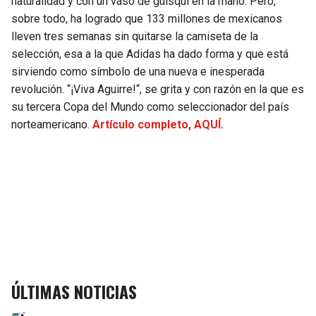
naturalidad y con un vaso de güisqui en la mano. Pero,
sobre todo, ha logrado que 133 millones de mexicanos
SEAHAWKS
PELICANS
lleven tres semanas sin quitarse la camiseta de la
selección, esa a la que Adidas ha dado forma y que está
BEARS
SPURS
sirviendo como símbolo de una nueva e inesperada
revolución. “¡Viva Aguirre!“, se grita y con razón en la que es
LIONS
NUGGETS
su tercera Copa del Mundo como seleccionador del país
norteamericano.
Artículo completo, AQUÍ.
PACKERS
TIMBERWOLVES
VIKINGS
THUNDER
FALCONS
TRAIL BLAZERS
PANTHERS
JAZZ
SAINTS
ÚLTIMAS NOTICIAS