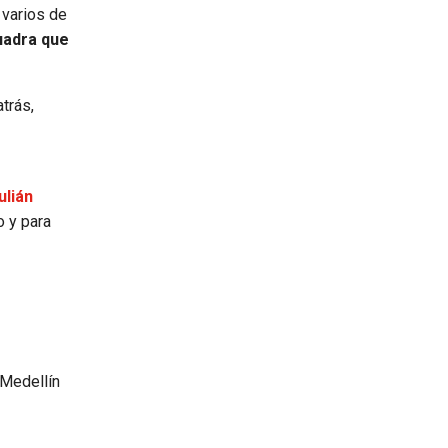
 varios de
uadra que
trás,
ulián
o y para
 Medellín
s