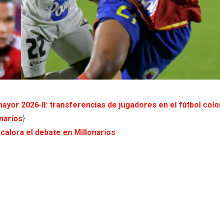
ayor 2026-II: transferencias de jugadores en el fútbol col
onarios
}
calora el debate en Millonarios