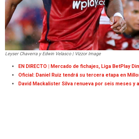
Leyser Chaverra y Edwin Velasco | Vizzor Image
EN DIRECTO | Mercado de fichajes, Liga BetPlay Dim
Oficial: Daniel Ruiz tendrá su tercera etapa en Mill
David Mackalister Silva renueva por seis meses y a