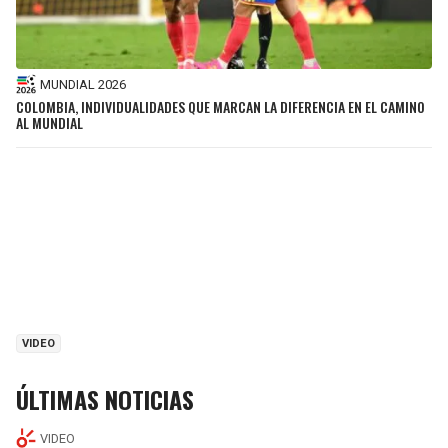
MUNDIAL 2026
COLOMBIA, INDIVIDUALIDADES QUE MARCAN LA DIFERENCIA EN EL CAMINO
AL MUNDIAL
VIDEO
ÚLTIMAS NOTICIAS
VIDEO