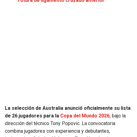
rotura de ligamento cruzado anterior
JAGUARS
WIZARDS
TITANS
WARRIORS
COWBOYS
CLIPPERS
GIANTS
LAKERS
EAGLES
SUNS
COMMANDERS
KINGS
CARDINALS
MAVERICKS
La selección de Australia anunció oficialmente su lista
de 26 jugadores para la
Copa del Mundo 2026,
bajo la
RAMS
ROCKETS
dirección del técnico Tony Popovic. La convocatoria
combina jugadores con experiencia y debutantes,
49ERS
GRIZZLIES