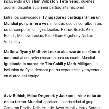
incluyendo a
Cristian Volpato y Tete Yengi
, quienes
podrían disputar su primer partido internacional.
SEAHAWKS
PELICANS
Entre los convocados,
17 jugadores participarán en un
BEARS
SPURS
Mundial por primera vez
, mientras que cinco futbolistas
se desempeñan en ligas locales: Patrick Beach, Aziz
LIONS
NUGGETS
Behich, Mathew Leckie, Paul Okon-Engstler y Nishan
Velupillay.
PACKERS
TIMBERWOLVES
Mathew Ryan y Mathew Leckie alcanzarán un récord
nacional
al ser seleccionados para su cuarto Mundial,
VIKINGS
THUNDER
igualando la marca de Tim Cahill y Mark Milligan.
La
inclusión de Ryan destaca por su experiencia y trayectoria
FALCONS
TRAIL BLAZERS
en el arco del equipo.
PANTHERS
JAZZ
Aziz Behich, Milos Degenek y Jackson Irvine estarán
SAINTS
en su tercer Mundial
, aportando continuidad al grupo.
Cameron Devlin, Ajdin Hrustic, Awer Mabil y Harry Souttar