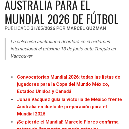
AUSTRALIA PARA EL
LIGA DE EXPANSIÓN MX
UEFA EUROPA LEAGUE
MUNDIAL 2026 DE FÚTBOL
RAIDERS
CAVALIERS
LEAGUES CUP
UEFA CONFERENCE LEAGUE
PUBLICADO
31/05/2026
POR
MARCEL GUZMÁN
MLS
CHARGERS
PISTONS
La selección australiana debutará en el certamen
COPA LIBERTADORES
RAVENS
PACERS
internacional el próximo 13 de junio ante Turquía en
COPA SUDAMERICANA
Vancouver
BENGALS
BUCKS
LIGA BETPLAY
BROWNS
HAWKS
Convocatorias Mundial 2026: todas las listas de
OTRAS LIGAS
jugadores para la Copa del Mundo México,
STEELERS
HORNETS
Estados Unidos y Canadá
Johan Vásquez guía la victoria de México frente
TEXANS
HEAT
Australia en duelo de preparación para el
Mundial 2026
COLTS
MAGIC
¡Se pierde el Mundial! Marcelo Flores confirma