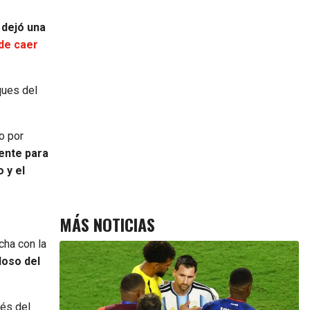
 dejó una
 de caer
ques del
o por
iente para
 y el
MÁS NOTICIAS
cha con la
loso del
és del