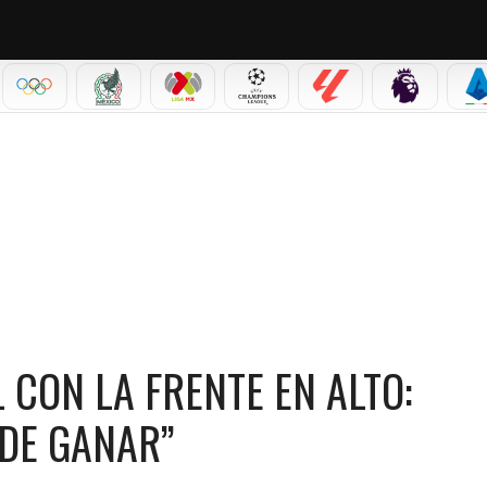
IAL 2026
OLÍMPICOS
SELECCIÓN MEXICANA
LIGA MX
CHAMPIONS LEAGUE
LALIGA
PREMIER L
S
 FRENTE EN ALTO: “TUVIMOS LA OPORTUNIDAD DE GANAR”
 CON LA FRENTE EN ALTO:
DE GANAR”