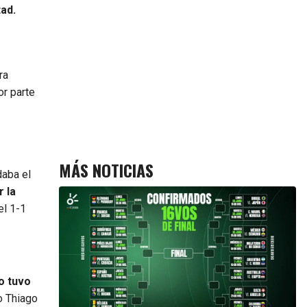
ad.
ra
or parte
MÁS NOTICIAS
aba el
 la
el 1-1
vo tuvo
co Thiago