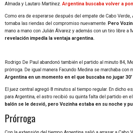
Almada y Lautaro Martínez.
Argentina buscaba volver a pon
Como era de esperarse después del empate de Cabo Verde, Arge
tomaba las riendas del compromiso nuevamente.
Pero Vozin
mano a mano con Julián Álvarez y además con un tiro libre a 
revelación impedía la ventaja argentina.
Rodrigo De Paul abandonó también el partido al minuto 84, Mes
prórroga. De igual manera Facundo Medina se marchaba con 
Argentina en un momento en el que buscaba no jugar 30′
El juez central agregó 8 minutos al tiempo regular. En dicho e
para Argentina, el astro recibió su quinta falta del partido en e
balón se le desvió, pero Vozinha estaba en su noche y pu
Prórroga
Con la extensión del tiempo Argentina salió a arrasar a Cabo V