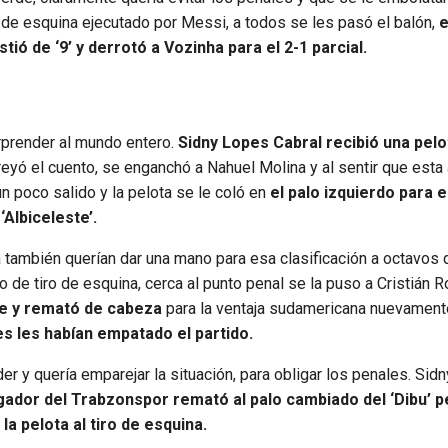
ro de esquina ejecutado por Messi, a todos se les pasó el balón,
e
tió de ‘9’ y derrotó a Vozinha para el 2-1 parcial.
rprender al mundo entero.
Sidny Lopes Cabral recibió una pelo
creyó el cuento, se enganchó a Nahuel Molina y al sentir que esta
un poco salido y la pelota se le coló en
el palo izquierdo para e
Albiceleste’.
 también querían dar una mano para esa clasificación a octavos d
de tiro de esquina, cerca al punto penal se la puso a Cristián 
de y remató de cabeza
para la ventaja sudamericana nuevamente
s les habían empatado el partido.
r y quería emparejar la situación, para obligar los penales. Sid
ugador del Trabzonspor remató al palo cambiado del ‘Dibu’ p
a pelota al tiro de esquina.