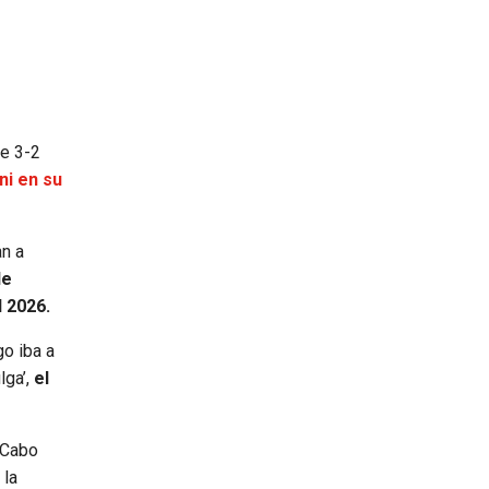
de 3-2
ni en su
an a
de
l 2026.
go iba a
lga’,
el
, Cabo
 la