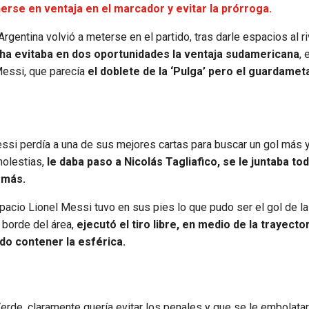
erse en ventaja en el marcador y evitar la prórroga.
ntina volvió a meterse en el partido, tras darle espacios al ri
ha evitaba en dos oportunidades la ventaja sudamericana
, 
Messi, que parecía
el doblete de la ‘Pulga’ pero el guardamet
si perdía a una de sus mejores cartas para buscar un gol más y 
molestias,
le daba paso a Nicolás Tagliafico, se le juntaba to
 más.
spacio Lionel Messi tuvo en sus pies lo que pudo ser el gol de la
l borde del área,
ejecutó el tiro libre, en medio de la trayector
do contener la esférica.
erde, claramente quería evitar los penales y que se le embolatar