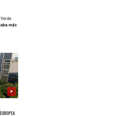
o Verde
ntaba más
E
 EUROPEA