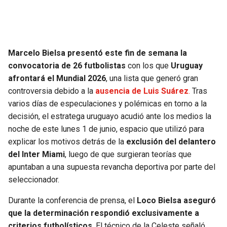
SEAHAWKS
PELICANS
BEARS
SPURS
Marcelo Bielsa presentó este fin de semana la
convocatoria de 26 futbolistas
con los que
Uruguay
LIONS
NUGGETS
afrontará el Mundial 2026
, una lista que generó gran
controversia debido a la
ausencia de Luis Suárez
.
Tras
PACKERS
TIMBERWOLVES
varios días de especulaciones y polémicas en torno a la
decisión, el estratega uruguayo acudió ante los medios la
VIKINGS
THUNDER
noche de este lunes 1 de junio, espacio que utilizó para
explicar los motivos detrás de la
exclusión del delantero
FALCONS
TRAIL BLAZERS
del Inter Miami
, luego de que surgieran teorías que
apuntaban a una supuesta revancha deportiva por parte del
PANTHERS
JAZZ
seleccionador.
Durante la conferencia de prensa, el
Loco Bielsa aseguró
SAINTS
que la determinación respondió exclusivamente a
criterios futbolísticos
. El técnico de la Celeste señaló