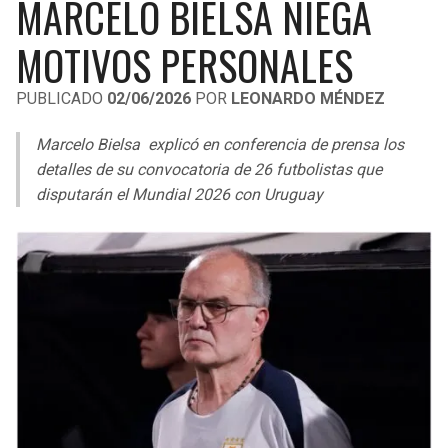
MARCELO BIELSA NIEGA
LIGA DE EXPANSIÓN MX
UEFA EUROPA LEAGUE
MOTIVOS PERSONALES
RAIDERS
CAVALIERS
LEAGUES CUP
UEFA CONFERENCE LEAGUE
PUBLICADO
02/06/2026
POR
LEONARDO MÉNDEZ
MLS
CHARGERS
PISTONS
Marcelo Bielsa explicó en conferencia de prensa los
COPA LIBERTADORES
RAVENS
PACERS
detalles de su convocatoria de 26 futbolistas que
COPA SUDAMERICANA
disputarán el Mundial 2026 con Uruguay
BENGALS
BUCKS
LIGA BETPLAY
BROWNS
HAWKS
OTRAS LIGAS
STEELERS
HORNETS
TEXANS
HEAT
COLTS
MAGIC