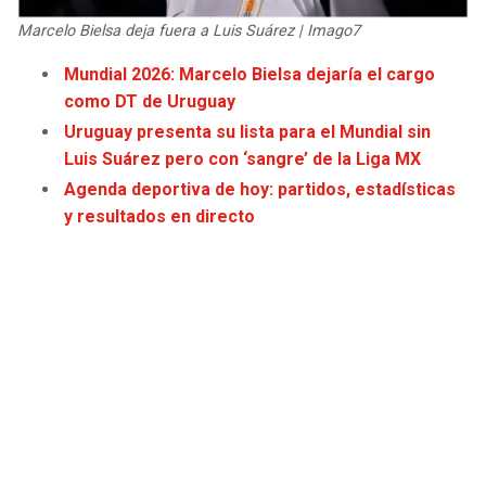
JAGUARS
WIZARDS
Marcelo Bielsa deja fuera a Luis Suárez | Imago7
Mundial 2026: Marcelo Bielsa dejaría el cargo
TITANS
WARRIORS
como DT de Uruguay
Uruguay presenta su lista para el Mundial sin
COWBOYS
CLIPPERS
Luis Suárez pero con ‘sangre’ de la Liga MX
Agenda deportiva de hoy: partidos, estadísticas
GIANTS
LAKERS
y resultados en directo
EAGLES
SUNS
COMMANDERS
KINGS
CARDINALS
MAVERICKS
RAMS
ROCKETS
49ERS
GRIZZLIES