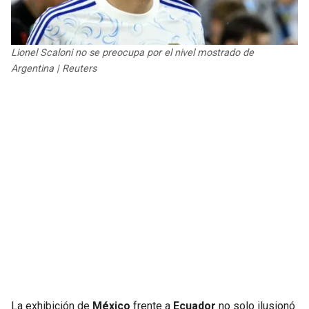
JAGUARS
WIZARDS
TITANS
WARRIORS
Lionel Scaloni no se preocupa por el nivel mostrado de
Argentina | Reuters
COWBOYS
CLIPPERS
GIANTS
LAKERS
EAGLES
SUNS
COMMANDERS
KINGS
CARDINALS
MAVERICKS
RAMS
ROCKETS
49ERS
GRIZZLIES
La exhibición de
México
frente a
Ecuador
no solo ilusionó