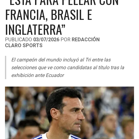
LIGA DE EXPANSIÓN MX
UEFA EUROPA LEAGUE
FRANCIA, BRASIL E
RAIDERS
CAVALIERS
LEAGUES CUP
UEFA CONFERENCE LEAGUE
INGLATERRA”
MLS
CHARGERS
PISTONS
PUBLICADO
03/07/2026
POR
REDACCIÓN
CLARO SPORTS
COPA LIBERTADORES
RAVENS
PACERS
El campeón del mundo incluyó al Tri entre las
COPA SUDAMERICANA
BENGALS
BUCKS
selecciones que ve como candidatas al título tras la
LIGA BETPLAY
exhibición ante Ecuador
BROWNS
HAWKS
OTRAS LIGAS
STEELERS
HORNETS
TEXANS
HEAT
COLTS
MAGIC