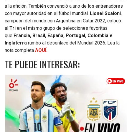
a la afición. También convenció a uno de los entrenadores
SEAHAWKS
PELICANS
con mayor autoridad en el fútbol mundial.
Lionel Scaloni
,
campeón del mundo con Argentina en Catar 2022, colocó
BEARS
SPURS
al
Tri
en el mismo grupo de selecciones favoritas
que
Francia, Brasil, España, Portugal, Colombia e
LIONS
NUGGETS
Inglaterra
rumbo al desenlace del Mundial 2026. Lea la
nota completa
AQUÍ.
PACKERS
TIMBERWOLVES
TE PUEDE INTERESAR:
VIKINGS
THUNDER
FALCONS
TRAIL BLAZERS
PANTHERS
JAZZ
SAINTS