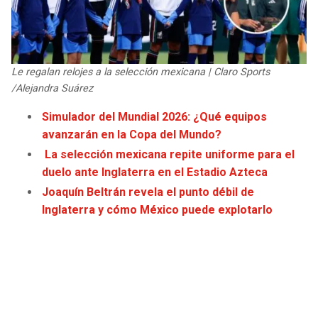
JAGUARS
WIZARDS
TITANS
WARRIORS
Le regalan relojes a la selección mexicana | Claro Sports
COWBOYS
CLIPPERS
/Alejandra Suárez
Simulador del Mundial 2026: ¿Qué equipos
GIANTS
LAKERS
avanzarán en la Copa del Mundo?
La selección mexicana repite uniforme para el
EAGLES
SUNS
duelo ante Inglaterra en el Estadio Azteca
Joaquín Beltrán revela el punto débil de
COMMANDERS
KINGS
Inglaterra y cómo México puede explotarlo
CARDINALS
MAVERICKS
RAMS
ROCKETS
49ERS
GRIZZLIES