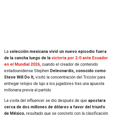
SEAHAWKS
PELICANS
BEARS
SPURS
LIONS
NUGGETS
PACKERS
TIMBERWOLVES
La
selección mexicana vivió un nuevo episodio fuera
de la cancha luego de la
victoria por 2-0 ante Ecuador
VIKINGS
THUNDER
en el Mundial 2026,
cuando el creador de contenido
estadounidense Stephen
Deleonardis, conocido como
FALCONS
TRAIL BLAZERS
Steve Will Do It,
visitó la concentración del Tricolor para
entregar relojes de lujo a los jugadores tras una apuesta
millonaria previa al partido.
PANTHERS
JAZZ
La visita del influencer se dio después de que
apostara
SAINTS
cerca de dos millones de dólares a favor del triunfo
de México,
resultado que se concretó con la clasificación