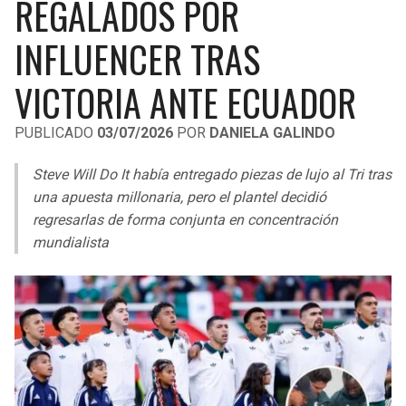
REGALADOS POR
LIGA DE EXPANSIÓN MX
UEFA EUROPA LEAGUE
INFLUENCER TRAS
RAIDERS
CAVALIERS
LEAGUES CUP
UEFA CONFERENCE LEAGUE
VICTORIA ANTE ECUADOR
MLS
CHARGERS
PISTONS
PUBLICADO
03/07/2026
POR
DANIELA GALINDO
COPA LIBERTADORES
RAVENS
PACERS
Steve Will Do It había entregado piezas de lujo al Tri tras
COPA SUDAMERICANA
BENGALS
BUCKS
una apuesta millonaria, pero el plantel decidió
LIGA BETPLAY
regresarlas de forma conjunta en concentración
BROWNS
HAWKS
mundialista
OTRAS LIGAS
STEELERS
HORNETS
TEXANS
HEAT
COLTS
MAGIC