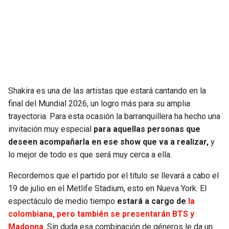
SEAHAWKS
PELICANS
BEARS
SPURS
LIONS
NUGGETS
Shakira es una de las artistas que estará cantando en la
PACKERS
TIMBERWOLVES
final del Mundial 2026, un logro más para su amplia
trayectoria. Para esta ocasión la barranquillera ha hecho una
VIKINGS
THUNDER
invitación muy especial
para aquellas personas que
deseen acompañarla en ese show que va a realizar,
y
FALCONS
TRAIL BLAZERS
lo mejor de todo es que será muy cerca a ella.
Recordemos que el partido por el título se llevará a cabo el
PANTHERS
JAZZ
19 de julio en el Metlife Stadium, esto en Nueva York. El
espectáculo de medio tiempo
estará a cargo de
la
SAINTS
colombiana, pero también se presentarán BTS y
Madonna
. Sin duda esa combinación de géneros le da un