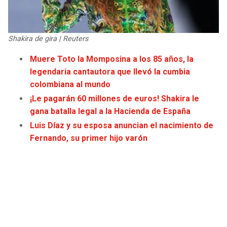
JAGUARS
WIZARDS
TITANS
WARRIORS
Shakira de gira | Reuters
Muere Toto la Momposina a los 85 años, la
COWBOYS
CLIPPERS
legendaria cantautora que llevó la cumbia
colombiana al mundo
GIANTS
LAKERS
¡Le pagarán 60 millones de euros! Shakira le
gana batalla legal a la Hacienda de España
EAGLES
SUNS
Luis Díaz y su esposa anuncian el nacimiento de
Fernando, su primer hijo varón
COMMANDERS
KINGS
CARDINALS
MAVERICKS
RAMS
ROCKETS
49ERS
GRIZZLIES