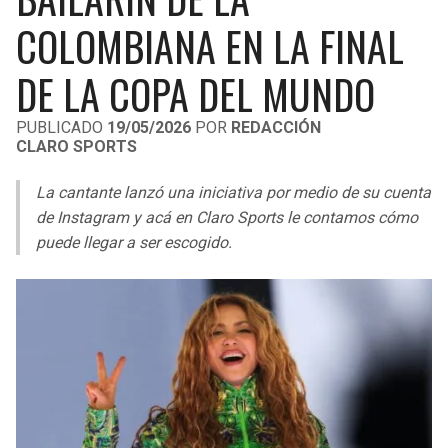
LIGA DE EXPANSIÓN MX
UEFA EUROPA LEAGUE
COLOMBIANA EN LA FINAL
RAIDERS
CAVALIERS
LEAGUES CUP
UEFA CONFERENCE LEAGUE
DE LA COPA DEL MUNDO
MLS
CHARGERS
PISTONS
PUBLICADO
19/05/2026
POR
REDACCIÓN
CLARO SPORTS
COPA LIBERTADORES
RAVENS
PACERS
La cantante lanzó una iniciativa por medio de su cuenta
COPA SUDAMERICANA
BENGALS
BUCKS
de Instagram y acá en Claro Sports le contamos cómo
LIGA BETPLAY
puede llegar a ser escogido.
BROWNS
HAWKS
OTRAS LIGAS
STEELERS
HORNETS
TEXANS
HEAT
COLTS
MAGIC