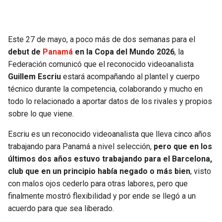
SEAHAWKS
PELICANS
Este 27 de mayo, a poco más de dos semanas para el
BEARS
SPURS
debut de
Panamá
en la Copa del Mundo 2026
, la
Federación comunicó que el reconocido videoanalista
LIONS
NUGGETS
Guillem Escriu
estará acompañando al plantel y cuerpo
técnico durante la competencia, colaborando y mucho en
PACKERS
TIMBERWOLVES
todo lo relacionado a aportar datos de los rivales y propios
sobre lo que viene.
VIKINGS
THUNDER
Escriu es un reconocido videoanalista que lleva cinco años
trabajando para Panamá a nivel selección,
pero que en los
FALCONS
TRAIL BLAZERS
últimos dos años estuvo trabajando para el Barcelona,
club que en un principio había negado o más bien
, visto
PANTHERS
JAZZ
con malos ojos cederlo para otras labores, pero que
finalmente mostró flexibilidad y por ende se llegó a un
SAINTS
acuerdo para que sea liberado.