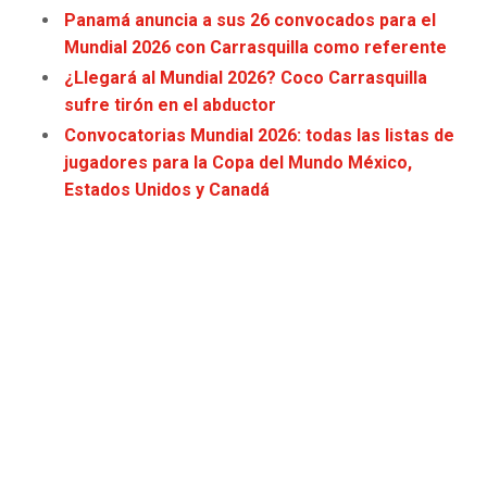
Panamá anuncia a sus 26 convocados para el
JAGUARS
WIZARDS
Mundial 2026 con Carrasquilla como referente
TITANS
WARRIORS
¿Llegará al Mundial 2026? Coco Carrasquilla
sufre tirón en el abductor
COWBOYS
CLIPPERS
Convocatorias Mundial 2026: todas las listas de
jugadores para la Copa del Mundo México,
Estados Unidos y Canadá
GIANTS
LAKERS
EAGLES
SUNS
COMMANDERS
KINGS
CARDINALS
MAVERICKS
RAMS
ROCKETS
49ERS
GRIZZLIES