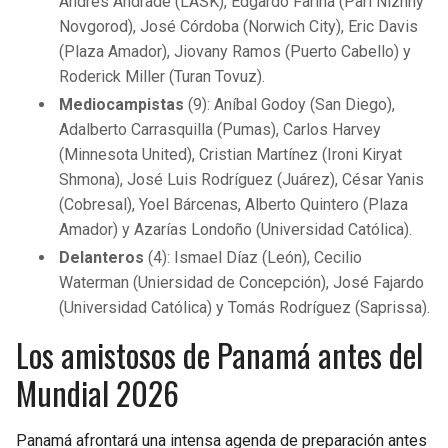
Andrés Andrade (LASK), Edgardo Fariña (Pari Nizhny
Novgorod), José Córdoba (Norwich City), Eric Davis
(Plaza Amador), Jiovany Ramos (Puerto Cabello) y
Roderick Miller (Turan Tovuz).
Mediocampistas
(9): Aníbal Godoy (San Diego),
Adalberto Carrasquilla (Pumas), Carlos Harvey
(Minnesota United), Cristian Martínez (Ironi Kiryat
Shmona), José Luis Rodríguez (Juárez), César Yanis
(Cobresal), Yoel Bárcenas, Alberto Quintero (Plaza
Amador) y Azarías Londoño (Universidad Católica).
Delanteros
(4): Ismael Díaz (León), Cecilio
Waterman (Uniersidad de Concepción), José Fajardo
(Universidad Católica) y Tomás Rodríguez (Saprissa).
Los amistosos de Panamá antes del
Mundial 2026
Panamá afrontará una intensa agenda de preparación antes