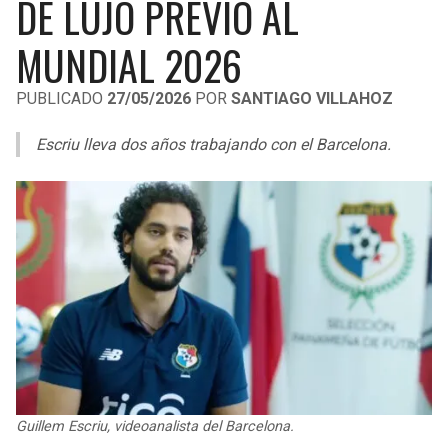
DE LUJO PREVIO AL
LIGA DE EXPANSIÓN MX
UEFA EUROPA LEAGUE
MUNDIAL 2026
RAIDERS
CAVALIERS
LEAGUES CUP
UEFA CONFERENCE LEAGUE
PUBLICADO
27/05/2026
POR
SANTIAGO VILLAHOZ
MLS
CHARGERS
PISTONS
Escriu lleva dos años trabajando con el Barcelona.
COPA LIBERTADORES
RAVENS
PACERS
COPA SUDAMERICANA
BENGALS
BUCKS
LIGA BETPLAY
BROWNS
HAWKS
OTRAS LIGAS
STEELERS
HORNETS
TEXANS
HEAT
COLTS
MAGIC
Guillem Escriu, videoanalista del Barcelona.