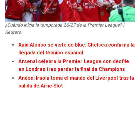
JAGUARS
WIZARDS
TITANS
WARRIORS
¿Cuándo inicia la temporada 26/27 de la Premier League? |
Reuters
COWBOYS
CLIPPERS
Xabi Alonso se viste de blue: Chelsea confirma la
llegada del técnico español
GIANTS
LAKERS
Arsenal celebra la Premier League con desfile
en Londres tras perder la final de Champions
EAGLES
SUNS
Andoni Iraola toma el mando del Liverpool tras la
salida de Arne Slot
COMMANDERS
KINGS
CARDINALS
MAVERICKS
RAMS
ROCKETS
49ERS
GRIZZLIES