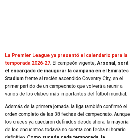
SEAHAWKS
PELICANS
BEARS
SPURS
LIONS
NUGGETS
La Premier League ya presentó el calendario para la
PACKERS
TIMBERWOLVES
temporada 2026-27
. El campeón vigente
, Arsenal, será
el encargado de inaugurar la campaña en el Emirates
VIKINGS
THUNDER
Stadium
frente al recién ascendido Coventry City, en el
primer partido de un campeonato que volverá a reunir a
FALCONS
TRAIL BLAZERS
varios de los clubes más importantes del fútbol mundial.
Además de la primera jornada, la liga también confirmó el
PANTHERS
JAZZ
orden completo de las 38 fechas del campeonato. Aunque
los cruces ya quedaron definidos desde ahora, la mayoría
SAINTS
de los encuentros todavía no cuenta con fecha ni horario
definitivo.
Como sucede cada temporada, la