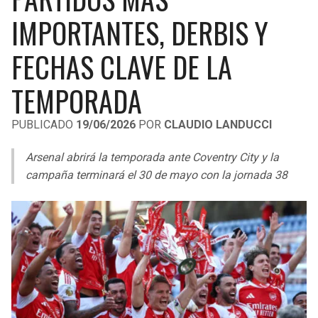
LIGA DE EXPANSIÓN MX
UEFA EUROPA LEAGUE
IMPORTANTES, DERBIS Y
RAIDERS
CAVALIERS
LEAGUES CUP
UEFA CONFERENCE LEAGUE
FECHAS CLAVE DE LA
MLS
CHARGERS
PISTONS
TEMPORADA
COPA LIBERTADORES
RAVENS
PACERS
PUBLICADO
19/06/2026
POR
CLAUDIO LANDUCCI
COPA SUDAMERICANA
BENGALS
BUCKS
Arsenal abrirá la temporada ante Coventry City y la
LIGA BETPLAY
campaña terminará el 30 de mayo con la jornada 38
BROWNS
HAWKS
OTRAS LIGAS
STEELERS
HORNETS
TEXANS
HEAT
COLTS
MAGIC