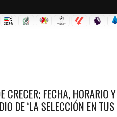
PICOS
MUNDIAL 2026
SELECCIÓN MEXICANA
LIGA MX
CHAMPIONS LEAGUE
LALIGA
PREMIER L
S
 CRECER; FECHA, HORARIO Y CÓMO VER EL NOVENO EPISODIO DE ‘LA SELECCIÓN EN T
DE CRECER; FECHA, HORARIO Y
IO DE ‘LA SELECCIÓN EN TUS