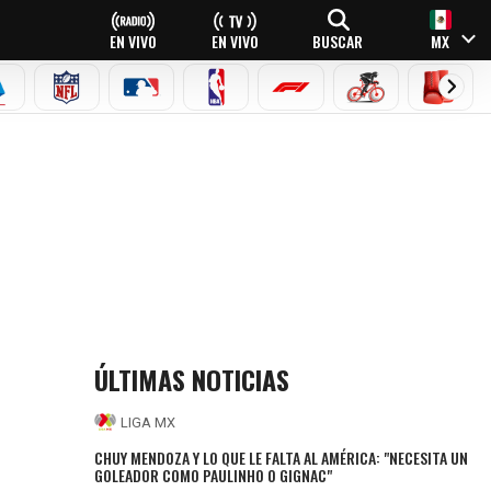
EN VIVO
EN VIVO
BUSCAR
MX
EAGUE
ERIE A
NFL
MLB
NBA
FÓRMULA 1
CICLISMO
BOXEO
US MANOS’
ÚLTIMAS NOTICIAS
LIGA MX
CHUY MENDOZA Y LO QUE LE FALTA AL AMÉRICA: "NECESITA UN
GOLEADOR COMO PAULINHO O GIGNAC"