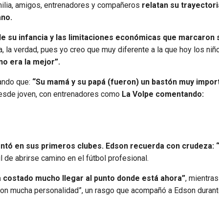
milia, amigos, entrenadores y compañeros
relatan su trayectori
ano.
 de su infancia y las limitaciones económicas que marcaron 
 la verdad, pues yo creo que muy diferente a la que hoy los niño
o era la mejor”.
cando que:
“Su mamá y su papá (fueron) un bastón muy impor
 desde joven, con entrenadores como
La Volpe comentando:
entó en sus primeros clubes. Edson recuerda con crudeza:
l de abrirse camino en el fútbol profesional.
a costado mucho llegar al punto donde está ahora”
, mientra
 con mucha personalidad”, un rasgo que acompañó a Edson durant