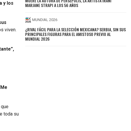
MUERE LA AUTORA DE PERSÉPOLIS, LA ARTISTA IRANÍ
a y los
MARJANE STRAPI A LOS 56 AÑOS
MUNDIAL 2026
sus
¿RIVAL FÁCIL PARA LA SELECCIÓN MEXICANA? SERBIA, SIN SUS
s viven.
PRINCIPALES FIGURAS PARA EL AMISTOSO PREVIO AL
MUNDIAL 2026
tante”,
 “Me
s que
e toda su