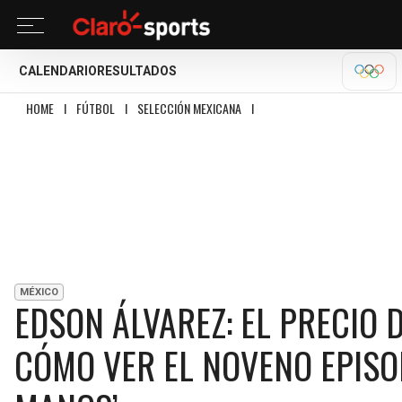
CALENDARIO
RESULTADOS
OLÍM
HOME
I
FÚTBOL
I
SELECCIÓN MEXICANA
I
EDSON ÁLVAREZ: EL PRECIO DE
MÉXICO
EDSON ÁLVAREZ: EL PRECIO 
CÓMO VER EL NOVENO EPISOD