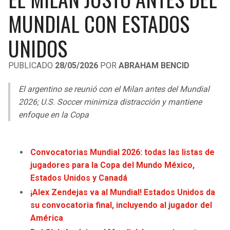
LIGA DE EXPANSIÓN MX
UEFA EUROPA LEAGUE
MUNDIAL CON ESTADOS
RAIDERS
CAVALIERS
LEAGUES CUP
UEFA CONFERENCE LEAGUE
UNIDOS
MLS
CHARGERS
PISTONS
PUBLICADO
28/05/2026
POR
ABRAHAM BENCID
COPA LIBERTADORES
RAVENS
PACERS
El argentino se reunió con el Milan antes del Mundial
COPA SUDAMERICANA
2026; U.S. Soccer minimiza distracción y mantiene
BENGALS
BUCKS
enfoque en la Copa
LIGA BETPLAY
BROWNS
HAWKS
OTRAS LIGAS
Convocatorias Mundial 2026: todas las listas de
STEELERS
HORNETS
jugadores para la Copa del Mundo México,
Estados Unidos y Canadá
TEXANS
HEAT
¡Alex Zendejas va al Mundial! Estados Unidos da
su convocatoria final, incluyendo al jugador del
COLTS
MAGIC
América