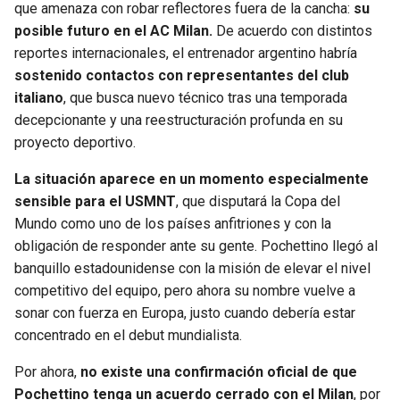
que amenaza con robar reflectores fuera de la cancha:
su
posible futuro en el AC Milan.
De acuerdo con distintos
SEAHAWKS
PELICANS
reportes internacionales, el entrenador argentino habría
sostenido contactos con representantes del club
BEARS
SPURS
italiano
, que busca nuevo técnico tras una temporada
decepcionante y una reestructuración profunda en su
LIONS
NUGGETS
proyecto deportivo.
PACKERS
TIMBERWOLVES
La situación aparece en un momento especialmente
sensible para el USMNT
, que disputará la Copa del
VIKINGS
THUNDER
Mundo como uno de los países anfitriones y con la
obligación de responder ante su gente. Pochettino llegó al
FALCONS
TRAIL BLAZERS
banquillo estadounidense con la misión de elevar el nivel
competitivo del equipo, pero ahora su nombre vuelve a
sonar con fuerza en Europa, justo cuando debería estar
PANTHERS
JAZZ
concentrado en el debut mundialista.
SAINTS
Por ahora,
no existe una confirmación oficial de que
Pochettino tenga un acuerdo cerrado con el Milan
, por