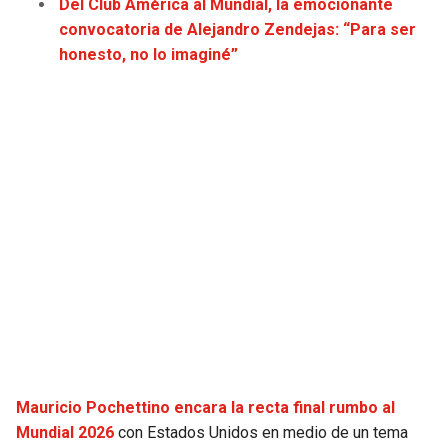
Del Club América al Mundial, la emocionante
JAGUARS
WIZARDS
convocatoria de Alejandro Zendejas: “Para ser
honesto, no lo imaginé”
TITANS
WARRIORS
COWBOYS
CLIPPERS
GIANTS
LAKERS
EAGLES
SUNS
COMMANDERS
KINGS
CARDINALS
MAVERICKS
RAMS
ROCKETS
Mauricio Pochettino encara la recta final rumbo al
Mundial 2026
con Estados Unidos en medio de un tema
49ERS
GRIZZLIES