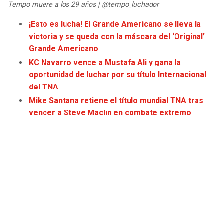
Tempo muere a los 29 años | @tempo_luchador
JAGUARS
WIZARDS
¡Esto es lucha! El Grande Americano se lleva la
TITANS
WARRIORS
victoria y se queda con la máscara del ‘Original’
Grande Americano
COWBOYS
CLIPPERS
KC Navarro vence a Mustafa Ali y gana la
oportunidad de luchar por su título Internacional
GIANTS
LAKERS
del TNA
Mike Santana retiene el título mundial TNA tras
EAGLES
SUNS
vencer a Steve Maclin en combate extremo
COMMANDERS
KINGS
CARDINALS
MAVERICKS
RAMS
ROCKETS
49ERS
GRIZZLIES