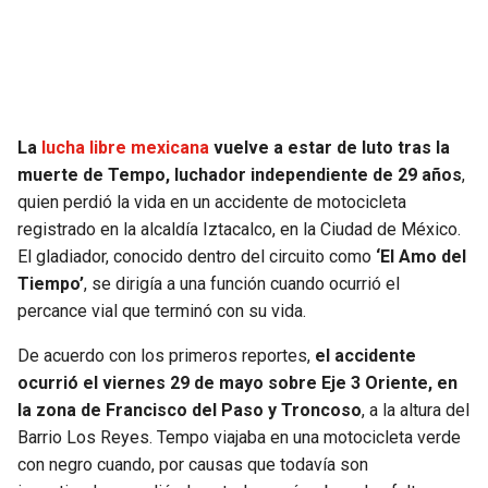
SEAHAWKS
PELICANS
BEARS
SPURS
La
lucha libre mexicana
vuelve a estar de luto tras la
LIONS
NUGGETS
muerte de Tempo, luchador independiente de 29 años
,
quien perdió la vida en un accidente de motocicleta
PACKERS
TIMBERWOLVES
registrado en la alcaldía Iztacalco, en la Ciudad de México.
El gladiador, conocido dentro del circuito como
‘El Amo del
VIKINGS
THUNDER
Tiempo’
, se dirigía a una función cuando ocurrió el
percance vial que terminó con su vida.
FALCONS
TRAIL BLAZERS
De acuerdo con los primeros reportes,
el accidente
PANTHERS
JAZZ
ocurrió el viernes 29 de mayo sobre Eje 3 Oriente, en
la zona de Francisco del Paso y Troncoso
, a la altura del
Barrio Los Reyes. Tempo viajaba en una motocicleta verde
SAINTS
con negro cuando, por causas que todavía son