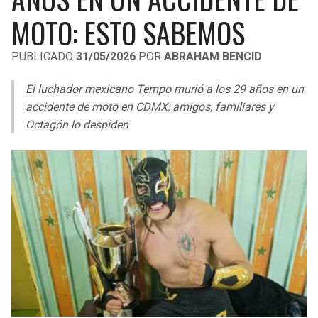
LIGA DE EXPANSIÓN MX
UEFA EUROPA LEAGUE
MOTO: ESTO SABEMOS
RAIDERS
CAVALIERS
LEAGUES CUP
UEFA CONFERENCE LEAGUE
PUBLICADO
31/05/2026
POR
ABRAHAM BENCID
MLS
CHARGERS
PISTONS
El luchador mexicano Tempo murió a los 29 años en un
COPA LIBERTADORES
accidente de moto en CDMX; amigos, familiares y
RAVENS
PACERS
Octagón lo despiden
COPA SUDAMERICANA
BENGALS
BUCKS
LIGA BETPLAY
BROWNS
HAWKS
OTRAS LIGAS
STEELERS
HORNETS
TEXANS
HEAT
COLTS
MAGIC