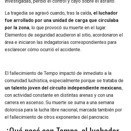
investigadas, perdió el control y cayó sobre el asfalto.
BUCCANEERS
La tragedia se agravó cuando, tras la caída,
el luchador
fue arrollado por una unidad de carga que circulaba
por la zona
, lo que provocó su muerte en el lugar.
Elementos de seguridad acudieron al sitio, acordonaron el
área e iniciaron las indagatorias correspondientes para
esclarecer cómo ocurrió el accidente.
El fallecimiento de Tempo impactó de inmediato a la
comunidad luchística, especialmente porque se trataba de
un talento joven del circuito independiente mexicano
,
con actividad constante en distintas arenas y con una
carrera en ascenso. Su muerte se suma a una semana
dolorosa para la lucha libre nacional, marcada también por
el fallecimiento de otros exponentes del pancracio.
¿Qué pasó con Tempo, el luchador