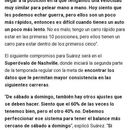
llegar a la posición en la que tengamos una velocidad
BUCCANEERS
muy similar para pelear mano a mano. Hoy siento que
les podemos echar guerra, pero ellos son un poco
más rápidos, entonces es difícil cuando tienes un auto
un poco más lento
. No es malo; tengo un carro rápido para
estar en las primeras 10 posiciones, pero ellos tienen un
carro para estar dentro de los primeros cinco”.
El siguiente compromiso para Suárez será en el
Superóvalo de Nashville
, donde iniciará la segunda parte
de la temporada regular con la meta de
encontrar los
datos que le permitan mayor consistencia en las
siguientes carreras
.
“
De sábado a domingo, también hay otros ajustes que
se deben hacer. Siento que el 60% de las veces lo
tenemos bien, pero el otro 40% no. Debemos
perfeccionar ese sistema para tener el balance más
cercano de sábado a domingo
“, explicó Suárez. “
Si