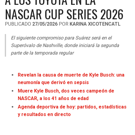
LIGA DE EXPANSIÓN MX
UEFA EUROPA LEAGUE
NASCAR CUP SERIES 2026
RAIDERS
CAVALIERS
LEAGUES CUP
UEFA CONFERENCE LEAGUE
PUBLICADO
27/05/2026
POR
KARINA XICOTENCATL
MLS
CHARGERS
PISTONS
El siguiente compromiso para Suárez será en el
COPA LIBERTADORES
Superóvalo de Nashville, donde iniciará la segunda
RAVENS
PACERS
parte de la temporada regular
COPA SUDAMERICANA
BENGALS
BUCKS
LIGA BETPLAY
Revelan la causa de muerte de Kyle Busch: una
BROWNS
HAWKS
neumonía que derivó en sepsis
OTRAS LIGAS
Muere Kyle Busch, dos veces campeón de
STEELERS
HORNETS
NASCAR, a los 41 años de edad
Agenda deportiva de hoy: partidos, estadísticas
TEXANS
HEAT
y resultados en directo
COLTS
MAGIC