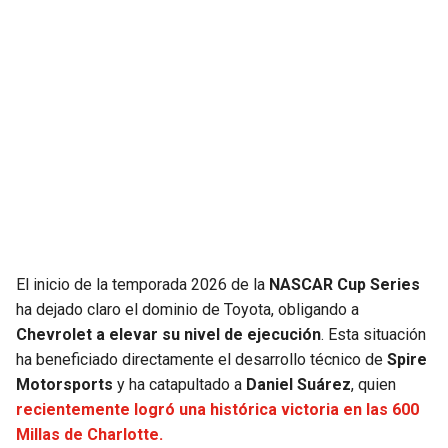
JAGUARS
WIZARDS
TITANS
WARRIORS
COWBOYS
CLIPPERS
GIANTS
LAKERS
EAGLES
SUNS
COMMANDERS
KINGS
El inicio de la temporada 2026 de la
NASCAR Cup Series
ha dejado claro el dominio de Toyota, obligando a
CARDINALS
MAVERICKS
Chevrolet a elevar su nivel de ejecución
. Esta situación
ha beneficiado directamente el desarrollo técnico de
Spire
RAMS
ROCKETS
Motorsports
y ha catapultado a
Daniel Suárez
, quien
recientemente logró una histórica victoria en las 600
Millas de Charlotte.
49ERS
GRIZZLIES