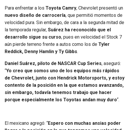
Para enfrentar a los
Toyota Camry
, Chevrolet presentó un
SEAHAWKS
PELICANS
nuevo diseño de carrocería
, que permitió momentos de
velocidad pura. Sin embargo, de cara a la segunda mitad de
BEARS
SPURS
la temporada regular,
Suárez ha reconocido que el
desarrollo sigue su curso
, pues en velocidad el Stock 7
LIONS
NUGGETS
aún pierde terreno frente a autos como los de
Tyler
Reddick, Denny Hamlin y Ty Gibbs
.
PACKERS
TIMBERWOLVES
Daniel Suárez, piloto de NASCAR Cup Series
, aseguró:
“
Yo creo que somos uno de los equipos más rápidos
VIKINGS
THUNDER
de Chevrolet, junto con Hendrick Motorsports, y estoy
contento de la posición en la que estamos avanzando,
FALCONS
TRAIL BLAZERS
sin embargo, todavía tenemos trabajo que hacer
porque especialmente los Toyotas andan muy duro
“.
PANTHERS
JAZZ
SAINTS
El mexicano agregó: “
Espero con muchas ansias poder