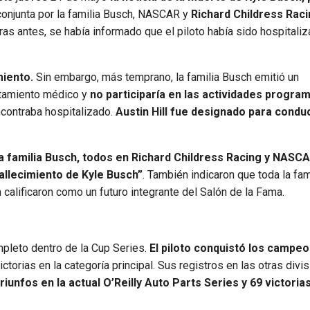
conjunta por la familia Busch, NASCAR y
Richard Childress Raci
as antes, se había informado que el piloto había sido hospitali
miento.
Sin embargo, más temprano, la familia Busch emitió un
ratamiento médico y
no participaría en las actividades progra
contraba hospitalizado.
Austin Hill fue designado para conduc
a familia Busch, todos en Richard Childress Racing y NASCA
allecimiento de Kyle Busch”
. También indicaron que toda la fam
calificaron como un futuro integrante del Salón de la Fama.
leto dentro de la Cup Series.
El piloto conquistó los campe
torias en la categoría principal. Sus registros en las otras divi
iunfos en la actual O’Reilly Auto Parts Series y 69 victorias