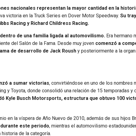
ones nacionales representan la mayor cantidad en la histori
eva victoria en la Truck Series en Dover Motor Speedway.
Su tra
bbs Racing y Richard Childress Racing.
entro de una familia ligada al automovilismo.
Era hermano 
iente del Salón de la Fama. Desde muy joven
comenzó a compe
grama de desarrollo de Jack Roush
y posteriormente a la organ
nzó a sumar victorias
, convirtiéndose en uno de los nombres
ing y Toyota, donde consolidó una relación de 15 temporadas y 
ó Kyle Busch Motorsports, estructura que obtuvo 100 vict
nio en la víspera de Año Nuevo de 2010, además de sus hijos B
a durante este periodo
, mientras el automovilismo estadounid
historia de la categoría.