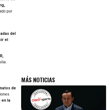
ng,
zado por
madas del
ir el
R,
ilia
MÁS NOTICIAS
onatos de
siones
 en la