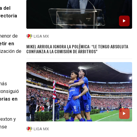
a del
yectoria
menor de
LIGA MX
tir en
MIKEL ARRIOLA IGNORA LA POLÉMICA: “LE TENGO ABSOLUTA
CONFIANZA A LA COMISIÓN DE ÁRBITROS”
ización de
 más
consiguió
orias en
rexton y
ense
LIGA MX