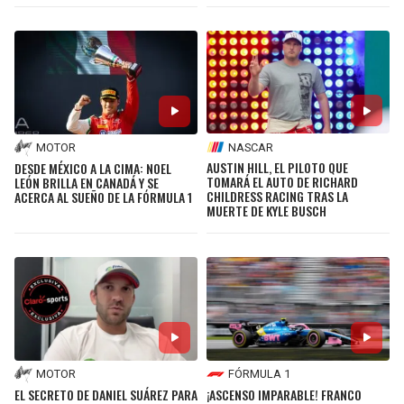
LIGA DE EXPANSIÓN MX
UEFA EUROPA LEAGUE
RAIDERS
CAVALIERS
LEAGUES CUP
UEFA CONFERENCE LEAGUE
MLS
CHARGERS
PISTONS
COPA LIBERTADORES
RAVENS
PACERS
NASCAR
MOTOR
AUSTIN HILL, EL PILOTO QUE
DESDE MÉXICO A LA CIMA: NOEL
COPA SUDAMERICANA
TOMARÁ EL AUTO DE RICHARD
LEÓN BRILLA EN CANADÁ Y SE
BENGALS
BUCKS
CHILDRESS RACING TRAS LA
ACERCA AL SUEÑO DE LA FÓRMULA 1
MUERTE DE KYLE BUSCH
LIGA BETPLAY
BROWNS
HAWKS
OTRAS LIGAS
STEELERS
HORNETS
TEXANS
HEAT
COLTS
MAGIC
MOTOR
FÓRMULA 1
EL SECRETO DE DANIEL SUÁREZ PARA
¡ASCENSO IMPARABLE! FRANCO