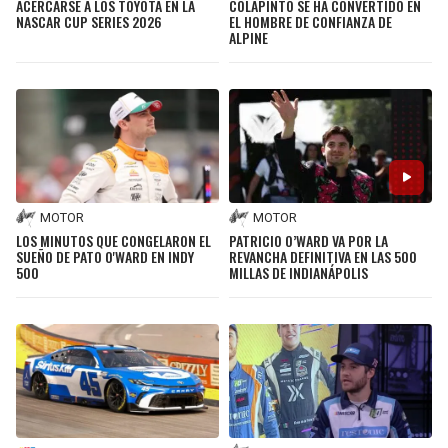
ACERCARSE A LOS TOYOTA EN LA
COLAPINTO SE HA CONVERTIDO EN
JAGUARS
WIZARDS
NASCAR CUP SERIES 2026
EL HOMBRE DE CONFIANZA DE
ALPINE
TITANS
WARRIORS
COWBOYS
CLIPPERS
GIANTS
LAKERS
MOTOR
MOTOR
EAGLES
SUNS
LOS MINUTOS QUE CONGELARON EL
PATRICIO O’WARD VA POR LA
SUEÑO DE PATO O'WARD EN INDY
REVANCHA DEFINITIVA EN LAS 500
500
MILLAS DE INDIANÁPOLIS
COMMANDERS
KINGS
CARDINALS
MAVERICKS
RAMS
ROCKETS
49ERS
GRIZZLIES