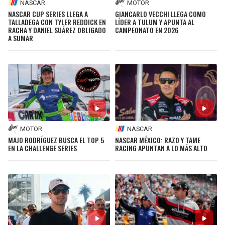
NASCAR
MOTOR
NASCAR CUP SERIES LLEGA A
GIANCARLO VECCHI LLEGA COMO
SEAHAWKS
PELICANS
TALLADEGA CON TYLER REDDICK EN
LÍDER A TULUM Y APUNTA AL
RACHA Y DANIEL SUÁREZ OBLIGADO
CAMPEONATO EN 2026
A SUMAR
BEARS
SPURS
LIONS
NUGGETS
PACKERS
TIMBERWOLVES
VIKINGS
THUNDER
MOTOR
NASCAR
MAJO RODRÍGUEZ BUSCA EL TOP 5
NASCAR MÉXICO: RAZO Y TAME
EN LA CHALLENGE SERIES
RACING APUNTAN A LO MÁS ALTO
FALCONS
TRAIL BLAZERS
PANTHERS
JAZZ
SAINTS