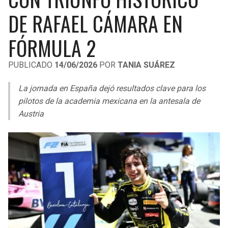
LIGA DE EXPANSIÓN MX
UEFA EUROPA LEAGUE
DE RAFAEL CÁMARA EN
RAIDERS
CAVALIERS
LEAGUES CUP
UEFA CONFERENCE LEAGUE
FÓRMULA 2
MLS
CHARGERS
PISTONS
PUBLICADO
14/06/2026
POR
TANIA SUÁREZ
COPA LIBERTADORES
RAVENS
PACERS
La jornada en España dejó resultados clave para los
COPA SUDAMERICANA
pilotos de la academia mexicana en la antesala de
BENGALS
BUCKS
Austria
LIGA BETPLAY
BROWNS
HAWKS
OTRAS LIGAS
STEELERS
HORNETS
TEXANS
HEAT
COLTS
MAGIC