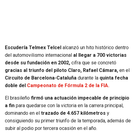
SEAHAWKS
PELICANS
BEARS
SPURS
LIONS
NUGGETS
Escudería Telmex Telcel
alcanzó un hito histórico dentro
del automovilismo internacional
al llegar a 700 victorias
PACKERS
TIMBERWOLVES
desde su fundación en 2002,
cifra que se concretó
gracias al triunfo del piloto Claro, Rafael Cámara,
en el
VIKINGS
THUNDER
Circuito de Barcelona-Cataluña
durante la
quinta fecha
doble del
Campeonato de Fórmula 2 de la FIA.
FALCONS
TRAIL BLAZERS
El brasileño
firmó una actuación impecable de principio
a fin
para quedarse con la victoria en la carrera principal,
PANTHERS
JAZZ
dominando en el
trazado de 4.657 kilómetros
y
consiguiendo su primer triunfo de la temporada, además de
SAINTS
subir al podio por tercera ocasión en el año.