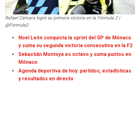
JAGUARS
WIZARDS
Rafael Cámara logró su primera victoria en la Fórmula 2 |
TITANS
WARRIORS
@Formula2
Noel León conquista la sprint del GP de Mónaco
COWBOYS
CLIPPERS
y suma su segunda victoria consecutiva en la F2
Sebastián Montoya es octavo y suma puntos en
GIANTS
LAKERS
Mónaco
Agenda deportiva de hoy: partidos, estadísticas
EAGLES
SUNS
y resultados en directo
COMMANDERS
KINGS
CARDINALS
MAVERICKS
RAMS
ROCKETS
49ERS
GRIZZLIES