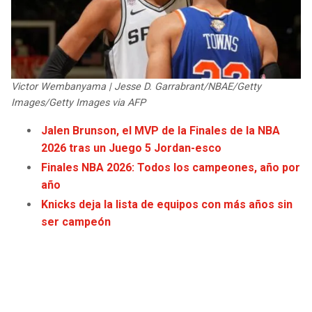
JAGUARS
WIZARDS
TITANS
WARRIORS
COWBOYS
CLIPPERS
Victor Wembanyama | Jesse D. Garrabrant/NBAE/Getty
Images/Getty Images via AFP
GIANTS
LAKERS
Jalen Brunson, el MVP de la Finales de la NBA
2026 tras un Juego 5 Jordan-esco
EAGLES
SUNS
Finales NBA 2026: Todos los campeones, año por
año
COMMANDERS
KINGS
Knicks deja la lista de equipos con más años sin
ser campeón
CARDINALS
MAVERICKS
RAMS
ROCKETS
49ERS
GRIZZLIES