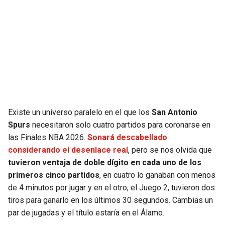
SEAHAWKS
PELICANS
BEARS
SPURS
LIONS
NUGGETS
PACKERS
TIMBERWOLVES
Existe un universo paralelo en el que los
San Antonio
VIKINGS
THUNDER
Spurs
necesitaron solo cuatro partidos para coronarse en
las Finales NBA 2026.
Sonará descabellado
considerando el desenlace real
, pero se nos olvida que
FALCONS
TRAIL BLAZERS
tuvieron ventaja de doble dígito en cada uno de los
primeros cinco partidos
, en cuatro lo ganaban con menos
PANTHERS
JAZZ
de 4 minutos por jugar y en el otro, el Juego 2, tuvieron dos
tiros para ganarlo en los últimos 30 segundos. Cambias un
SAINTS
par de jugadas y el título estaría en el Álamo.