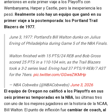
anteriores en este primer viaje a los Playoffs con
Wembanyama, Harper y Castle, pero la inexperiencia les
pesó.
Realmente solo hay un equipo que ganó en su
primer viaje a la postemporada: los Portland Trail
Blazers de 1977.
June 3, 1977: Portland's Bill Walton dunks on Julius
Erving of Philadelphia during Game 5 of the NBA Finals.
Walton finished with 15 PTS/24 REB and Bob Gross
scored 25 PTS in a 110-104 win, as the Trail Blazers
took a 3-2 series lead. Erving had 37 PTS/9 REB/7 AST
for the 76ers.
pic.twitter.com/GGweZIKMHp
— NBA Cobwebs (@NBACobwebs)
June 3, 2026
El equipo de Oregon no calificó a los Playoffs en sus
seis primeras temporadas en la NBA
, las últimas tres
con uno de los mejores jugadores en la historia de la NCAA,
Bill Walton. El punto de inflexión fue
cambiar de coach, al