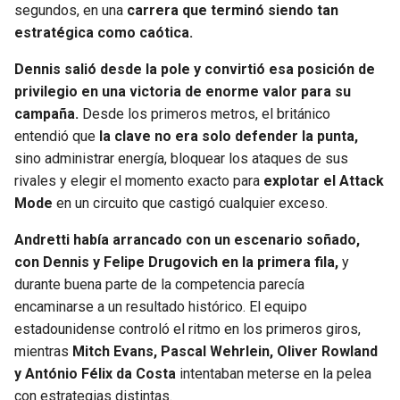
segundos, en una
carrera que terminó siendo tan
estratégica como caótica.
SEAHAWKS
PELICANS
Dennis salió desde la pole y convirtió esa posición de
BEARS
SPURS
privilegio en una victoria de enorme valor para su
campaña.
Desde los primeros metros, el británico
LIONS
NUGGETS
entendió que
la clave no era solo defender la punta,
sino administrar energía, bloquear los ataques de sus
PACKERS
TIMBERWOLVES
rivales y elegir el momento exacto para
explotar el Attack
Mode
en un circuito que castigó cualquier exceso.
VIKINGS
THUNDER
Andretti había arrancado con un escenario soñado,
con Dennis y Felipe Drugovich en la primera fila,
y
FALCONS
TRAIL BLAZERS
durante buena parte de la competencia parecía
encaminarse a un resultado histórico. El equipo
PANTHERS
JAZZ
estadounidense controló el ritmo en los primeros giros,
mientras
Mitch Evans, Pascal Wehrlein, Oliver Rowland
SAINTS
y António Félix da Costa
intentaban meterse en la pelea
con estrategias distintas.