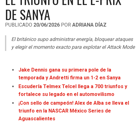
LIGA DE EXPANSIÓN MX
UEFA EUROPA LEAGUE
DE SANYA
RAIDERS
CAVALIERS
LEAGUES CUP
UEFA CONFERENCE LEAGUE
PUBLICADO
20/06/2026
POR
ADRIANA DÍAZ
MLS
CHARGERS
PISTONS
El británico supo administrar energía, bloquear ataques
COPA LIBERTADORES
y elegir el momento exacto para explotar el Attack Mode
RAVENS
PACERS
COPA SUDAMERICANA
BENGALS
BUCKS
Jake Dennis gana su primera pole de la
LIGA BETPLAY
temporada y Andretti firma un 1-2 en Sanya
BROWNS
HAWKS
Escudería Telmex Telcel llega a 700 triunfos y
OTRAS LIGAS
fortalece su legado en el automovilismo
STEELERS
HORNETS
¡Con sello de campeón! Alex de Alba se lleva el
triunfo en la NASCAR México Series de
TEXANS
HEAT
Aguascalientes
COLTS
MAGIC