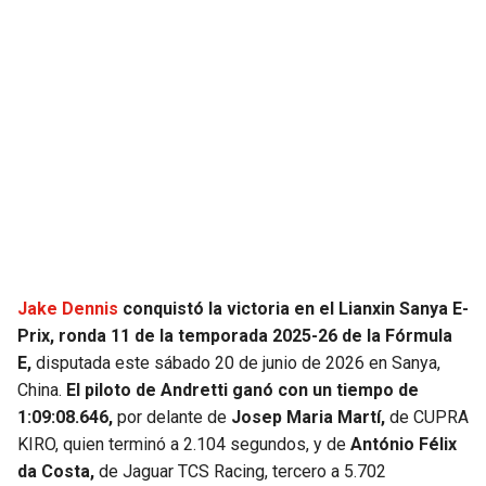
JAGUARS
WIZARDS
TITANS
WARRIORS
COWBOYS
CLIPPERS
GIANTS
LAKERS
EAGLES
SUNS
COMMANDERS
KINGS
Jake Dennis
conquistó la victoria en el Lianxin Sanya E-
Prix, ronda 11 de la temporada 2025-26 de la Fórmula
CARDINALS
MAVERICKS
E,
disputada este sábado 20 de junio de 2026 en Sanya,
China.
El piloto de Andretti ganó con un tiempo de
RAMS
ROCKETS
1:09:08.646,
por delante de
Josep Maria Martí,
de CUPRA
KIRO, quien terminó a 2.104 segundos, y de
António Félix
da Costa,
de Jaguar TCS Racing, tercero a 5.702
49ERS
GRIZZLIES