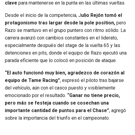
clave
para mantenerse en la punta en las últimas vueltas.
SEAHAWKS
PELICANS
Desde el inicio de la competencia, J
ulio Rejón tomó el
protagonismo tras largar desde la pole position,
pero
BEARS
SPURS
Razo se mantuvo en el grupo puntero con ritmo sólido. La
carrera avanzó con cambios constantes en el liderato,
LIONS
NUGGETS
especialmente después del stage de la vuelta 65 y las
detenciones en pits, donde el equipo de Razo ejecutó una
PACKERS
TIMBERWOLVES
parada eficiente que lo colocó en posición de ataque.
“El auto funcionó muy bien, agradezco de corazón al
VIKINGS
THUNDER
equipo de Tame Racing”
, expresó el piloto tras bajarse
del vehículo, aún con el casco puesto y visiblemente
FALCONS
TRAIL BLAZERS
emocionado por el resultado.
“Ganar no tiene precio,
pero más se festeja cuando se cosechan una
PANTHERS
JAZZ
importante cantidad de puntos para el Chase”
, agregó
sobre la importancia del triunfo en el campeonato.
SAINTS