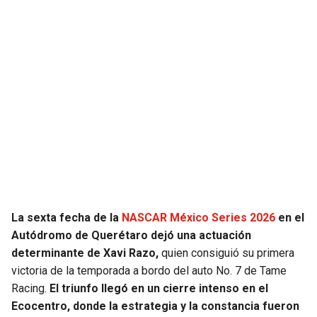
JAGUARS
WIZARDS
TITANS
WARRIORS
COWBOYS
CLIPPERS
GIANTS
LAKERS
EAGLES
SUNS
COMMANDERS
KINGS
La sexta fecha de la
NASCAR México Series 2026
en el
CARDINALS
MAVERICKS
Autódromo de Querétaro dejó una actuación
determinante de Xavi Razo,
quien consiguió su primera
victoria de la temporada a bordo del auto No. 7 de Tame
RAMS
ROCKETS
Racing.
El triunfo llegó en un cierre intenso en el
Ecocentro, donde la estrategia y la constancia fueron
49ERS
GRIZZLIES