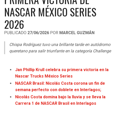
LIGA DE EXPANSIÓN MX
UEFA EUROPA LEAGUE
NASCAR MÉXICO SERIES
RAIDERS
CAVALIERS
LEAGUES CUP
UEFA CONFERENCE LEAGUE
2026
MLS
CHARGERS
PISTONS
PUBLICADO
27/06/2026
POR
MARCEL GUZMÁN
COPA LIBERTADORES
RAVENS
PACERS
Chispa Rodríguez tuvo una brillante tarde en autódromo
COPA SUDAMERICANA
queretano para salir triunfante en la categoría Challenge
BENGALS
BUCKS
LIGA BETPLAY
BROWNS
HAWKS
Jan Phillip Krull celebra su primera victoria en la
OTRAS LIGAS
Nascar Trucks México Series
STEELERS
HORNETS
NASCAR Brasil: Nicolás Costa corona un fin de
semana perfecto con doblete en Interlagos;
TEXANS
HEAT
Nicolás Costa domina bajo la lluvia y se lleva la
Carrera 1 de NASCAR Brasil en Interlagos
COLTS
MAGIC