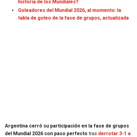
historia de los Mundiales?
Goleadores del Mundial 2026, al momento: la
SEAHAWKS
PELICANS
tabla de goleo de la fase de grupos, actualizada
BEARS
SPURS
LIONS
NUGGETS
PACKERS
TIMBERWOLVES
VIKINGS
THUNDER
FALCONS
TRAIL BLAZERS
PANTHERS
JAZZ
SAINTS
Argentina cerró su participación en la fase de grupos
del Mundial 2026 con paso perfecto
tras
derrotar 3-1 a