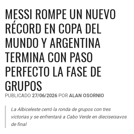
LIGA DE EXPANSIÓN MX
UEFA EUROPA LEAGUE
MESSI ROMPE UN NUEVO
RAIDERS
CAVALIERS
LEAGUES CUP
UEFA CONFERENCE LEAGUE
RÉCORD EN COPA DEL
MLS
CHARGERS
PISTONS
MUNDO Y ARGENTINA
COPA LIBERTADORES
RAVENS
PACERS
TERMINA CON PASO
COPA SUDAMERICANA
BENGALS
BUCKS
PERFECTO LA FASE DE
LIGA BETPLAY
BROWNS
HAWKS
GRUPOS
OTRAS LIGAS
STEELERS
HORNETS
PUBLICADO
27/06/2026
POR
ALAN OSORNIO
TEXANS
HEAT
La Albiceleste cerró la ronda de grupos con tres
victorias y se enfrentará a Cabo Verde en dieciseisavos
de final
COLTS
MAGIC