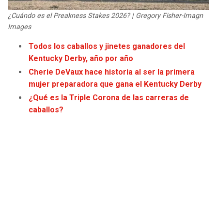
JAGUARS
WIZARDS
¿Cuándo es el Preakness Stakes 2026? | Gregory Fisher-Imagn
Images
TITANS
WARRIORS
Todos los caballos y jinetes ganadores del
Kentucky Derby, año por año
COWBOYS
CLIPPERS
Cherie DeVaux hace historia al ser la primera
mujer preparadora que gana el Kentucky Derby
GIANTS
LAKERS
¿Qué es la Triple Corona de las carreras de
caballos?
EAGLES
SUNS
COMMANDERS
KINGS
CARDINALS
MAVERICKS
RAMS
ROCKETS
49ERS
GRIZZLIES