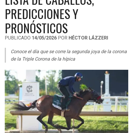
LIGA DE EXPANSIÓN MX
UEFA EUROPA LEAGUE
PREDICCIONES Y
RAIDERS
CAVALIERS
LEAGUES CUP
UEFA CONFERENCE LEAGUE
PRONÓSTICOS
MLS
CHARGERS
PISTONS
PUBLICADO
14/05/2026
POR
HÉCTOR LÁZZERI
COPA LIBERTADORES
RAVENS
PACERS
Conoce el día que se corre la segunda joya de la corona
COPA SUDAMERICANA
de la Triple Corona de la hípica
BENGALS
BUCKS
LIGA BETPLAY
BROWNS
HAWKS
OTRAS LIGAS
STEELERS
HORNETS
TEXANS
HEAT
COLTS
MAGIC