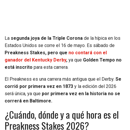
SEAHAWKS
PELICANS
BEARS
SPURS
La
segunda joya de la Triple Corona
de la hípica en los
LIONS
NUGGETS
Estados Unidos se corre el 16 de mayo. Es sábado de
Preakness Stakes, pero que
no contará con el
PACKERS
TIMBERWOLVES
ganador del Kentucky Derby
,
ya que
Golden Tempo no
está inscrito
para esta carrera.
VIKINGS
THUNDER
El Preakness es una carrera más antigua que el Derby.
Se
corrió por primera vez en 1873
y la edición del 2026
FALCONS
TRAIL BLAZERS
será única, ya que
por primera vez en la historia no se
correrá en Baltimore.
PANTHERS
JAZZ
¿Cuándo, dónde y a qué hora es el
SAINTS
Preakness Stakes 2026?