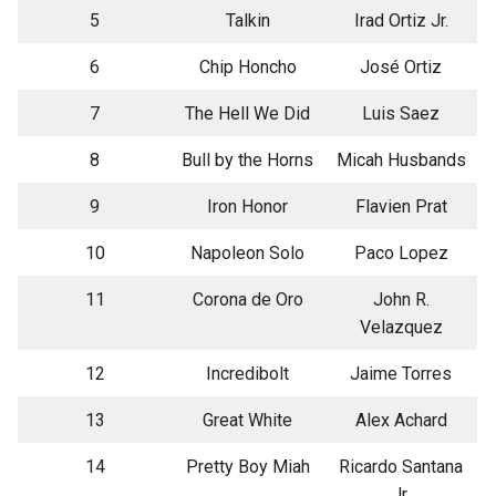
5
Talkin
Irad Ortiz Jr.
6
Chip Honcho
José Ortiz
7
The Hell We Did
Luis Saez
8
Bull by the Horns
Micah Husbands
9
Iron Honor
Flavien Prat
10
Napoleon Solo
Paco Lopez
11
Corona de Oro
John R.
Velazquez
12
Incredibolt
Jaime Torres
13
Great White
Alex Achard
14
Pretty Boy Miah
Ricardo Santana
Jr.