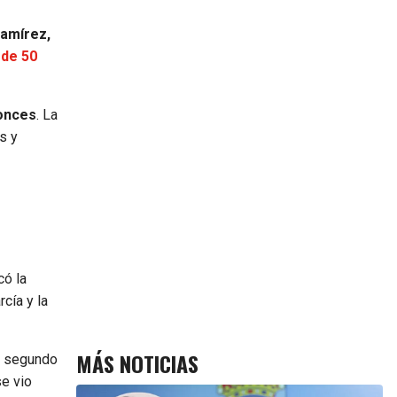
Ramírez,
de 50
ronces
. La
s y
có la
cía y la
MÁS NOTICIAS
l segundo
se vio