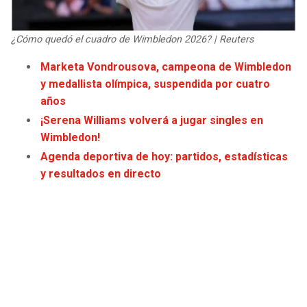
JAGUARS
WIZARDS
¿Cómo quedó el cuadro de Wimbledon 2026? | Reuters
TITANS
WARRIORS
Marketa Vondrousova, campeona de Wimbledon
y medallista olímpica, suspendida por cuatro
COWBOYS
CLIPPERS
años
GIANTS
LAKERS
¡Serena Williams volverá a jugar singles en
Wimbledon!
EAGLES
SUNS
Agenda deportiva de hoy: partidos, estadísticas
y resultados en directo
COMMANDERS
KINGS
CARDINALS
MAVERICKS
RAMS
ROCKETS
49ERS
GRIZZLIES