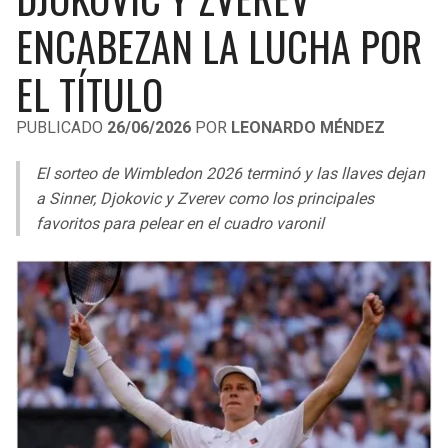
LIGA DE EXPANSIÓN MX
UEFA EUROPA LEAGUE
ENCABEZAN LA LUCHA POR
RAIDERS
CAVALIERS
LEAGUES CUP
UEFA CONFERENCE LEAGUE
EL TÍTULO
MLS
CHARGERS
PISTONS
PUBLICADO
26/06/2026
POR
LEONARDO MÉNDEZ
COPA LIBERTADORES
RAVENS
PACERS
El sorteo de Wimbledon 2026 terminó y las llaves dejan
COPA SUDAMERICANA
a Sinner, Djokovic y Zverev como los principales
BENGALS
BUCKS
favoritos para pelear en el cuadro varonil
LIGA BETPLAY
BROWNS
HAWKS
OTRAS LIGAS
STEELERS
HORNETS
TEXANS
HEAT
COLTS
MAGIC