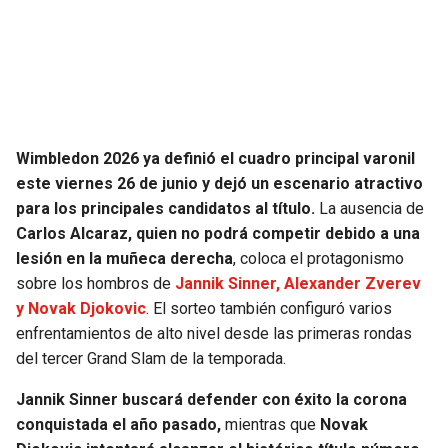
SEAHAWKS
PELICANS
BEARS
SPURS
LIONS
NUGGETS
Wimbledon 2026 ya definió el cuadro principal varonil
este viernes 26 de junio y dejó un escenario atractivo
PACKERS
TIMBERWOLVES
para los principales candidatos al título.
La ausencia de
Carlos Alcaraz, quien no podrá competir debido a una
VIKINGS
THUNDER
lesión en la muñeca derecha
, coloca el protagonismo
sobre los hombros de
Jannik Sinner, Alexander Zverev
FALCONS
TRAIL BLAZERS
y Novak Djokovic
. El sorteo también configuró varios
enfrentamientos de alto nivel desde las primeras rondas
PANTHERS
JAZZ
del tercer Grand Slam de la temporada.
Jannik Sinner buscará defender con éxito la corona
SAINTS
conquistada el año pasado,
mientras que
Novak