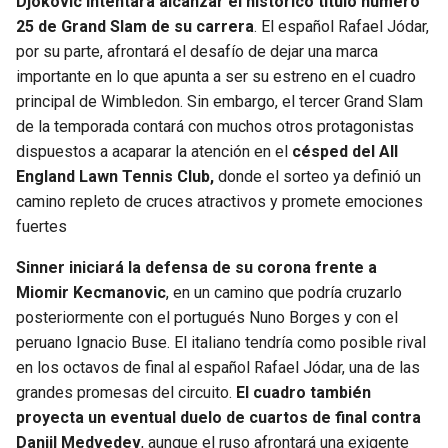
Djokovic intentará alcanzar el histórico título número
BUCCANEERS
25 de Grand Slam de su carrera
. El español Rafael Jódar,
por su parte, afrontará el desafío de dejar una marca
importante en lo que apunta a ser su estreno en el cuadro
principal de Wimbledon. Sin embargo, el tercer Grand Slam
de la temporada contará con muchos otros protagonistas
dispuestos a acaparar la atención en el
césped del All
England Lawn Tennis Club,
donde el sorteo ya definió un
camino repleto de cruces atractivos y promete emociones
fuertes
Sinner iniciará la defensa de su corona frente a
Miomir Kecmanovic
, en un camino que podría cruzarlo
posteriormente con el portugués Nuno Borges y con el
peruano Ignacio Buse. El italiano tendría como posible rival
en los octavos de final al español Rafael Jódar, una de las
grandes promesas del circuito.
El cuadro también
proyecta un eventual duelo de cuartos de final contra
Daniil Medvedev
, aunque el ruso afrontará una exigente