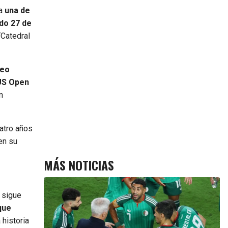
ia
una de
do 27 de
Catedral
neo
S Open
n
uatro años
en su
MÁS NOTICIAS
 sigue
que
historia