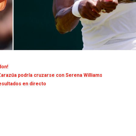
don!
Zarazúa podría cruzarse con Serena Williams
esultados en directo