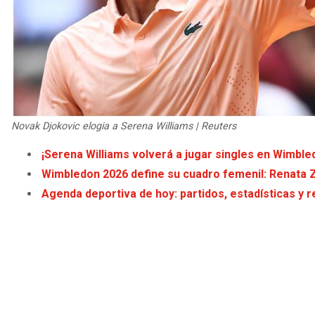
Novak Djokovic elogia a Serena Williams | Reuters
¡Serena Williams volverá a jugar singles en Wimble
Wimbledon 2026 define su cuadro femenil: Renata 
Agenda deportiva de hoy: partidos, estadísticas y r