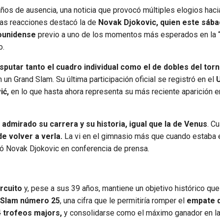
años de ausencia, una noticia que provocó múltiples elogios hac
 las reacciones destacó la de
Novak Djokovic, quien este sába
dounidense
previo a uno de los momentos más esperados en la “
o.
isputar tanto el cuadro individual como el de dobles del tor
 un Grand Slam. Su última participación oficial se registró en el
U
ić,
en lo que hasta ahora representa su más reciente aparición e
admirado su carrera y su historia, igual que la de Venus
. C
e volver a verla.
La vi en el gimnasio más que cuando estaba 
ró Novak Djokovic en conferencia de prensa.
ircuito
y, pese a sus 39 años, mantiene un objetivo histórico que
d Slam número 25
, una cifra que le permitiría romper el
empate 
 trofeos majors,
y consolidarse como el máximo ganador en la 