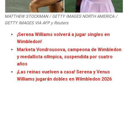
JAGUARS
WIZARDS
MATTHEW STOCKMAN / GETTY IMAGES NORTH AMERICA /
TITANS
WARRIORS
GETTY IMAGES VIA AFP y Reuters
¡Serena Williams volverá a jugar singles en
COWBOYS
CLIPPERS
Wimbledon!
Marketa Vondrousova, campeona de Wimbledon
GIANTS
LAKERS
y medallista olímpica, suspendida por cuatro
años
EAGLES
SUNS
¡Las reinas vuelven a casa! Serena y Venus
Williams jugarán dobles en Wilmbledon 2026
COMMANDERS
KINGS
CARDINALS
MAVERICKS
RAMS
ROCKETS
49ERS
GRIZZLIES