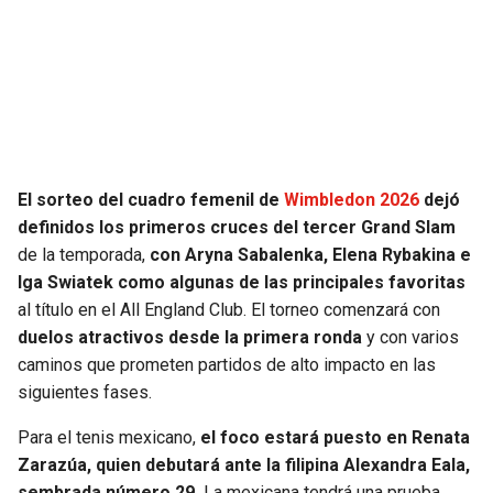
SEAHAWKS
PELICANS
BEARS
SPURS
LIONS
NUGGETS
El sorteo del cuadro femenil de
Wimbledon 2026
dejó
PACKERS
TIMBERWOLVES
definidos los primeros cruces del tercer Grand Slam
de la temporada,
con Aryna Sabalenka, Elena Rybakina e
VIKINGS
THUNDER
Iga Swiatek como algunas de las principales favoritas
al título en el All England Club. El torneo comenzará con
FALCONS
TRAIL BLAZERS
duelos atractivos desde la primera ronda
y con varios
caminos que prometen partidos de alto impacto en las
PANTHERS
JAZZ
siguientes fases.
Para el tenis mexicano,
el foco estará puesto en Renata
SAINTS
Zarazúa, quien debutará ante la filipina Alexandra Eala,
sembrada número 29.
La mexicana tendrá una prueba