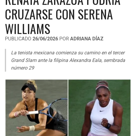
LIGA DE EXPANSIÓN MX
UEFA EUROPA LEAGUE
CRUZARSE CON SERENA
RAIDERS
CAVALIERS
LEAGUES CUP
UEFA CONFERENCE LEAGUE
WILLIAMS
MLS
CHARGERS
PISTONS
PUBLICADO
26/06/2026
POR
ADRIANA DÍAZ
COPA LIBERTADORES
RAVENS
PACERS
La tenista mexicana comienza su camino en el tercer
COPA SUDAMERICANA
Grand Slam ante la filipina Alexandra Eala, sembrada
BENGALS
BUCKS
número 29
LIGA BETPLAY
BROWNS
HAWKS
OTRAS LIGAS
STEELERS
HORNETS
TEXANS
HEAT
COLTS
MAGIC