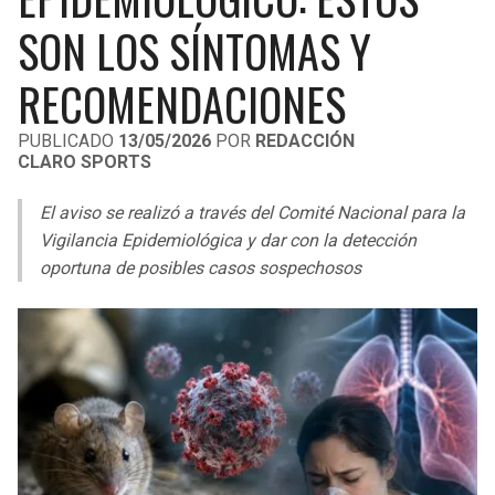
LIGA DE EXPANSIÓN MX
UEFA EUROPA LEAGUE
SON LOS SÍNTOMAS Y
RAIDERS
CAVALIERS
LEAGUES CUP
UEFA CONFERENCE LEAGUE
RECOMENDACIONES
MLS
CHARGERS
PISTONS
PUBLICADO
13/05/2026
POR
REDACCIÓN
CLARO SPORTS
COPA LIBERTADORES
RAVENS
PACERS
El aviso se realizó a través del Comité Nacional para la
COPA SUDAMERICANA
BENGALS
BUCKS
Vigilancia Epidemiológica y dar con la detección
LIGA BETPLAY
oportuna de posibles casos sospechosos
BROWNS
HAWKS
OTRAS LIGAS
STEELERS
HORNETS
TEXANS
HEAT
COLTS
MAGIC