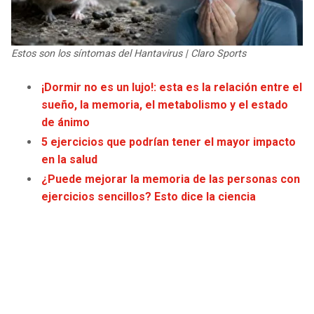
JAGUARS
WIZARDS
TITANS
WARRIORS
Estos son los síntomas del Hantavirus | Claro Sports
COWBOYS
CLIPPERS
¡Dormir no es un lujo!: esta es la relación entre el
sueño, la memoria, el metabolismo y el estado
de ánimo
GIANTS
LAKERS
5 ejercicios que podrían tener el mayor impacto
EAGLES
SUNS
en la salud
¿Puede mejorar la memoria de las personas con
COMMANDERS
KINGS
ejercicios sencillos? Esto dice la ciencia
CARDINALS
MAVERICKS
RAMS
ROCKETS
49ERS
GRIZZLIES