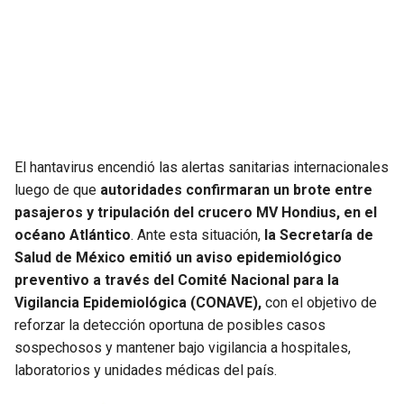
SEAHAWKS
PELICANS
BEARS
SPURS
LIONS
NUGGETS
El hantavirus encendió las alertas sanitarias internacionales
PACKERS
TIMBERWOLVES
luego de que
autoridades confirmaran un brote entre
pasajeros y tripulación del crucero MV Hondius, en el
VIKINGS
THUNDER
océano Atlántico
. Ante esta situación,
la Secretaría de
Salud de México emitió un aviso epidemiológico
FALCONS
TRAIL BLAZERS
preventivo a través del Comité Nacional para la
Vigilancia Epidemiológica (CONAVE),
con el objetivo de
PANTHERS
JAZZ
reforzar la detección oportuna de posibles casos
sospechosos y mantener bajo vigilancia a hospitales,
SAINTS
laboratorios y unidades médicas del país.