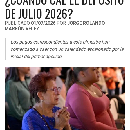
LIGA DE EXPANSIÓN MX
UEFA EUROPA LEAGUE
DE JULIO 2026?
RAIDERS
CAVALIERS
LEAGUES CUP
UEFA CONFERENCE LEAGUE
PUBLICADO
01/07/2026
POR
JORGE ROLANDO
MARRÓN VÉLEZ
MLS
CHARGERS
PISTONS
Los pagos correspondientes a este bimestre han
COPA LIBERTADORES
RAVENS
PACERS
comenzado a caer con un calendario escalonado por la
COPA SUDAMERICANA
inicial del primer apellido
BENGALS
BUCKS
LIGA BETPLAY
BROWNS
HAWKS
OTRAS LIGAS
STEELERS
HORNETS
TEXANS
HEAT
COLTS
MAGIC