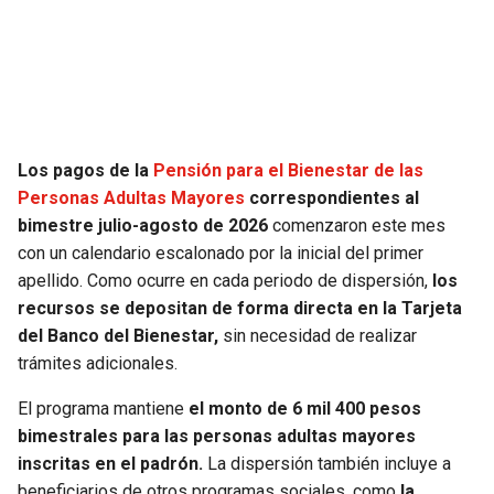
SEAHAWKS
PELICANS
BEARS
SPURS
LIONS
NUGGETS
Los pagos de la
Pensión para el Bienestar de las
Personas Adultas Mayores
correspondientes al
PACKERS
TIMBERWOLVES
bimestre julio-agosto de 2026
comenzaron este mes
con un calendario escalonado por la inicial del primer
VIKINGS
THUNDER
apellido. Como ocurre en cada periodo de dispersión,
los
recursos se depositan de forma directa en la Tarjeta
FALCONS
TRAIL BLAZERS
del Banco del Bienestar,
sin necesidad de realizar
trámites adicionales.
PANTHERS
JAZZ
El programa mantiene
el monto de 6 mil 400 pesos
bimestrales para las personas adultas mayores
SAINTS
inscritas en el padrón.
La dispersión también incluye a
beneficiarios de otros programas sociales, como
la