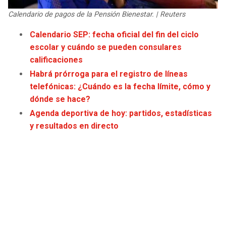
JAGUARS
WIZARDS
Calendario de pagos de la Pensión Bienestar. | Reuters
Calendario SEP: fecha oficial del fin del ciclo
TITANS
WARRIORS
escolar y cuándo se pueden consulares
calificaciones
COWBOYS
CLIPPERS
Habrá prórroga para el registro de líneas
telefónicas: ¿Cuándo es la fecha límite, cómo y
GIANTS
LAKERS
dónde se hace?
Agenda deportiva de hoy: partidos, estadísticas
EAGLES
SUNS
y resultados en directo
COMMANDERS
KINGS
CARDINALS
MAVERICKS
RAMS
ROCKETS
49ERS
GRIZZLIES