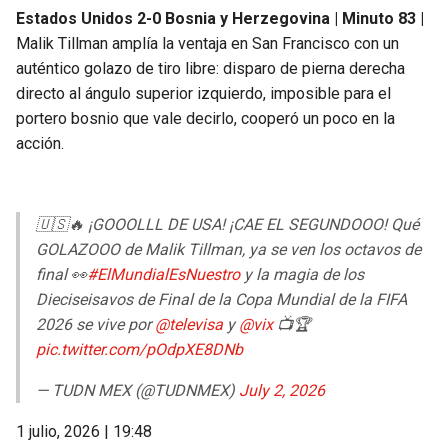
Estados Unidos 2-0 Bosnia y Herzegovina | Minuto 83 |
Malik Tillman amplía la ventaja en San Francisco con un
auténtico golazo de tiro libre: disparo de pierna derecha
directo al ángulo superior izquierdo, imposible para el
portero bosnio que vale decirlo, cooperó un poco en la
acción.
🇺🇸🔥 ¡GOOOLLL DE USA! ¡CAE EL SEGUNDOOO! Qué
GOLAZOOO de Malik Tillman, ya se ven los octavos de
final 👀
#ElMundialEsNuestro
y la magia de los
Dieciseisavos de Final de la Copa Mundial de la FIFA
2026 se vive por
@televisa
y
@vix
📺🏆
pic.twitter.com/pOdpXE8DNb
— TUDN MEX (@TUDNMEX)
July 2, 2026
1 julio, 2026 | 19:48