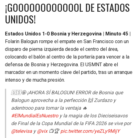
¡GOOOOOOOOOOOOL DE ESTADOS
UNIDOS!
Estados Unidos 1-0 Bosnia y Herzegovina | Minuto 45 |
Folarin Balogun rompe el empate en San Francisco con un
disparo de pierna izquierda desde el centro del área,
colocando el balón al centro de la portería para vencer a la
defensa de Bosnia y Herzegovina. El USMNT abre el
marcador en un momento clave del partido, tras un arranque
intenso y de mucha presión.
🇺🇸🤩 ¡AHORA SÍ BALOGUN! ERROR de Bosnia que
Balogun aprovecha a la perfección 🙌 Zurdazo y
adentrooo para tomar la ventaja 🔥
#ElMundialEsNuestro
y la magia de los Dieciseisavos
de Final de la Copa Mundial de la FIFA 2026 se vive por
@televisa
y
@vix
📺🏆
pic.twitter.com/yeZLy9MijY