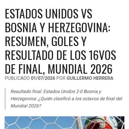
LIGA DE EXPANSIÓN MX
UEFA EUROPA LEAGUE
ESTADOS UNIDOS VS
RAIDERS
CAVALIERS
LEAGUES CUP
UEFA CONFERENCE LEAGUE
BOSNIA Y HERZEGOVINA:
MLS
CHARGERS
PISTONS
RESUMEN, GOLES Y
COPA LIBERTADORES
RAVENS
PACERS
RESULTADO DE LOS 16VOS
COPA SUDAMERICANA
BENGALS
BUCKS
DE FINAL, MUNDIAL 2026
LIGA BETPLAY
BROWNS
HAWKS
PUBLICADO
01/07/2026
POR
GUILLERMO HERRERA
OTRAS LIGAS
STEELERS
HORNETS
Resultado final: Estados Unidos 2-0 Bosnia y
Herzegovina: ¿Quién clasificó a los octavos de final del
TEXANS
HEAT
Mundial 2026?
COLTS
MAGIC