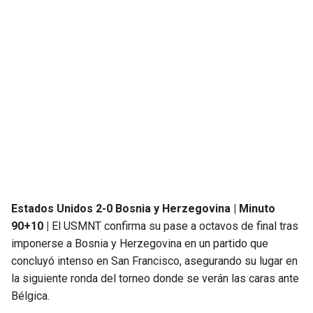
SEAHAWKS
PELICANS
BEARS
SPURS
LIONS
NUGGETS
PACKERS
TIMBERWOLVES
VIKINGS
THUNDER
Estados Unidos 2-0 Bosnia y Herzegovina | Minuto
FALCONS
TRAIL BLAZERS
90+10 |
El USMNT confirma su pase a octavos de final tras
imponerse a Bosnia y Herzegovina en un partido que
PANTHERS
JAZZ
concluyó intenso en San Francisco, asegurando su lugar en
la siguiente ronda del torneo donde se verán las caras ante
SAINTS
Bélgica.