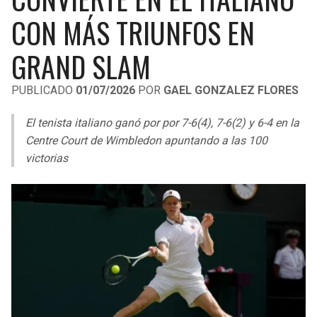
LIGA DE EXPANSIÓN MX
UEFA EUROPA LEAGUE
CON MÁS TRIUNFOS EN
RAIDERS
CAVALIERS
LEAGUES CUP
UEFA CONFERENCE LEAGUE
GRAND SLAM
MLS
CHARGERS
PISTONS
PUBLICADO
01/07/2026
POR
GAEL GONZALEZ FLORES
COPA LIBERTADORES
RAVENS
PACERS
El tenista italiano ganó por por 7-6(4), 7-6(2) y 6-4 en la
COPA SUDAMERICANA
Centre Court de Wimbledon apuntando a las 100
BENGALS
BUCKS
victorias
LIGA BETPLAY
BROWNS
HAWKS
OTRAS LIGAS
STEELERS
HORNETS
TEXANS
HEAT
COLTS
MAGIC