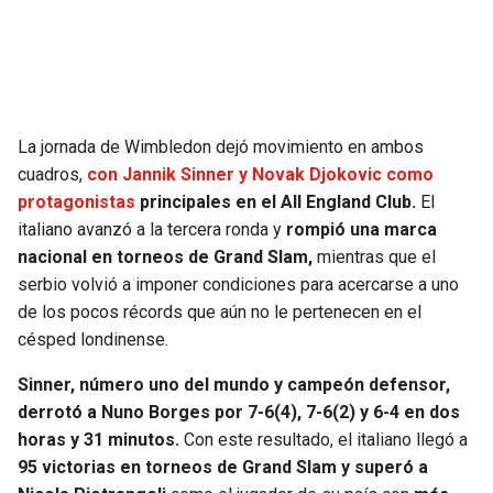
SEAHAWKS
PELICANS
BEARS
SPURS
La jornada de Wimbledon dejó movimiento en ambos
LIONS
NUGGETS
cuadros,
con Jannik Sinner y Novak Djokovic como
protagonistas
principales en el All England Club.
El
PACKERS
TIMBERWOLVES
italiano avanzó a la tercera ronda y
rompió una marca
nacional en torneos de Grand Slam,
mientras que el
VIKINGS
THUNDER
serbio volvió a imponer condiciones para acercarse a uno
de los pocos récords que aún no le pertenecen en el
FALCONS
TRAIL BLAZERS
césped londinense.
Sinner, número uno del mundo y campeón defensor,
PANTHERS
JAZZ
derrotó a Nuno Borges por 7-6(4), 7-6(2) y 6-4 en dos
horas y 31 minutos.
Con este resultado, el italiano llegó a
SAINTS
95 victorias en torneos de Grand Slam y superó a