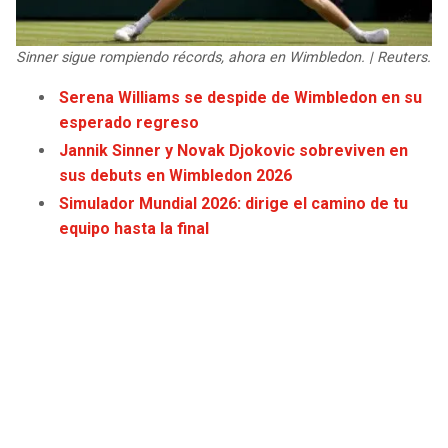
JAGUARS
WIZARDS
Sinner sigue rompiendo récords, ahora en Wimbledon. | Reuters.
TITANS
WARRIORS
Serena Williams se despide de Wimbledon en su
esperado regreso
COWBOYS
CLIPPERS
Jannik Sinner y Novak Djokovic sobreviven en
GIANTS
LAKERS
sus debuts en Wimbledon 2026
Simulador Mundial 2026: dirige el camino de tu
EAGLES
SUNS
equipo hasta la final
COMMANDERS
KINGS
CARDINALS
MAVERICKS
RAMS
ROCKETS
49ERS
GRIZZLIES