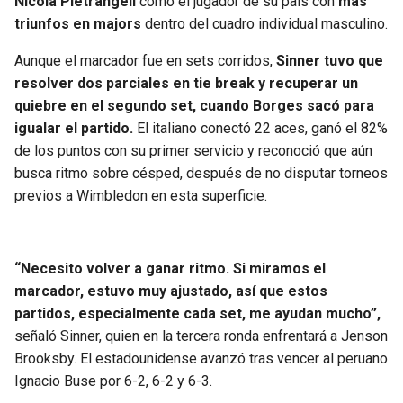
Nicola Pietrangeli
como el jugador de su país con
más
BUCCANEERS
triunfos en majors
dentro del cuadro individual masculino.
Aunque el marcador fue en sets corridos,
Sinner tuvo que
resolver dos parciales en tie break y recuperar un
quiebre en el segundo set, cuando Borges sacó para
igualar el partido.
El italiano conectó 22 aces, ganó el 82%
de los puntos con su primer servicio y reconoció que aún
busca ritmo sobre césped, después de no disputar torneos
previos a Wimbledon en esta superficie.
“Necesito volver a ganar ritmo. Si miramos el
marcador, estuvo muy ajustado, así que estos
partidos, especialmente cada set, me ayudan mucho”,
señaló Sinner, quien en la tercera ronda enfrentará a Jenson
Brooksby. El estadounidense avanzó tras vencer al peruano
Ignacio Buse por 6-2, 6-2 y 6-3.