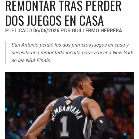
REMONTAR TRAS PERDER
LIGA DE EXPANSIÓN MX
UEFA EUROPA LEAGUE
DOS JUEGOS EN CASA
RAIDERS
CAVALIERS
LEAGUES CUP
UEFA CONFERENCE LEAGUE
PUBLICADO
06/06/2026
POR
GUILLERMO HERRERA
MLS
CHARGERS
PISTONS
San Antonio perdió los dos primeros juegos en casa y
COPA LIBERTADORES
RAVENS
PACERS
necesita una remontada inédita para vencer a New York
COPA SUDAMERICANA
en las NBA Finals
BENGALS
BUCKS
LIGA BETPLAY
BROWNS
HAWKS
OTRAS LIGAS
STEELERS
HORNETS
TEXANS
HEAT
COLTS
MAGIC