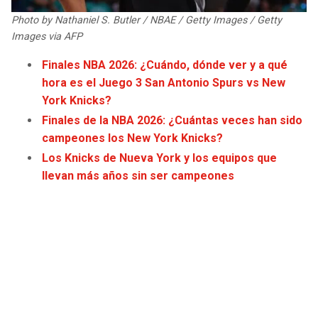
JAGUARS
WIZARDS
Photo by Nathaniel S. Butler / NBAE / Getty Images / Getty
Images via AFP
TITANS
WARRIORS
Finales NBA 2026: ¿Cuándo, dónde ver y a qué
hora es el Juego 3 San Antonio Spurs vs New
COWBOYS
CLIPPERS
York Knicks?
Finales de la NBA 2026: ¿Cuántas veces han sido
GIANTS
LAKERS
campeones los New York Knicks?
Los Knicks de Nueva York y los equipos que
EAGLES
SUNS
llevan más años sin ser campeones
COMMANDERS
KINGS
CARDINALS
MAVERICKS
RAMS
ROCKETS
49ERS
GRIZZLIES