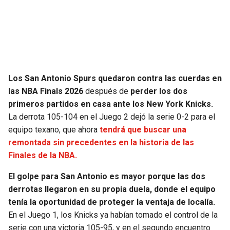
SEAHAWKS
PELICANS
BEARS
SPURS
LIONS
NUGGETS
Los San Antonio Spurs quedaron contra las cuerdas en
las NBA Finals 2026
después de
perder los dos
PACKERS
TIMBERWOLVES
primeros partidos en casa ante los New York Knicks.
La derrota 105-104 en el Juego 2 dejó la serie 0-2 para el
VIKINGS
THUNDER
equipo texano, que ahora
tendrá que buscar una
remontada sin precedentes en la historia de las
FALCONS
TRAIL BLAZERS
Finales de la NBA.
El golpe para San Antonio es mayor porque las dos
PANTHERS
JAZZ
derrotas llegaron en su propia duela, donde el equipo
tenía la oportunidad de proteger la ventaja de localía.
SAINTS
En el Juego 1, los Knicks ya habían tomado el control de la
serie con una victoria 105-95, y en el segundo encuentro