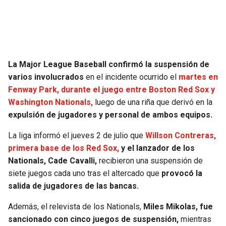
SEAHAWKS
PELICANS
BEARS
SPURS
La Major League Baseball confirmó la suspensión de
LIONS
NUGGETS
varios involucrados
en el incidente ocurrido el
martes en
Fenway Park, durante el juego entre Boston Red Sox y
PACKERS
TIMBERWOLVES
Washington Nationals,
luego de una riña que derivó en la
expulsión de jugadores y personal de ambos equipos.
VIKINGS
THUNDER
La liga informó el jueves 2 de julio que
Willson Contreras,
primera base de los Red Sox,
y el lanzador de los
FALCONS
TRAIL BLAZERS
Nationals, Cade Cavalli,
recibieron una suspensión de
siete juegos cada uno tras el altercado que
provocó la
PANTHERS
JAZZ
salida de jugadores de las bancas.
SAINTS
Además, el relevista de los Nationals,
Miles Mikolas, fue
sancionado con cinco juegos de suspensión,
mientras