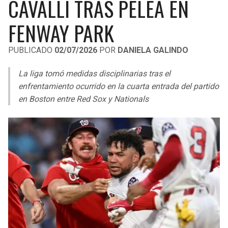
CAVALLI TRAS PELEA EN
LIGA DE EXPANSIÓN MX
UEFA EUROPA LEAGUE
FENWAY PARK
RAIDERS
CAVALIERS
LEAGUES CUP
UEFA CONFERENCE LEAGUE
PUBLICADO
02/07/2026
POR
DANIELA GALINDO
MLS
CHARGERS
PISTONS
La liga tomó medidas disciplinarias tras el
COPA LIBERTADORES
RAVENS
PACERS
enfrentamiento ocurrido en la cuarta entrada del partido
COPA SUDAMERICANA
en Boston entre Red Sox y Nationals
BENGALS
BUCKS
LIGA BETPLAY
BROWNS
HAWKS
OTRAS LIGAS
STEELERS
HORNETS
TEXANS
HEAT
COLTS
MAGIC