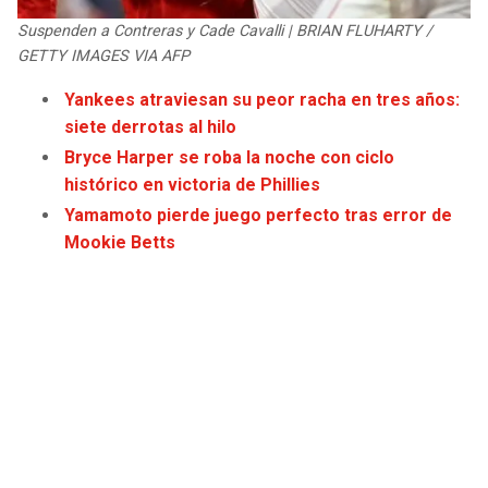
JAGUARS
WIZARDS
Suspenden a Contreras y Cade Cavalli | BRIAN FLUHARTY /
GETTY IMAGES VIA AFP
TITANS
WARRIORS
Yankees atraviesan su peor racha en tres años:
siete derrotas al hilo
COWBOYS
CLIPPERS
Bryce Harper se roba la noche con ciclo
histórico en victoria de Phillies
GIANTS
LAKERS
Yamamoto pierde juego perfecto tras error de
Mookie Betts
EAGLES
SUNS
COMMANDERS
KINGS
CARDINALS
MAVERICKS
RAMS
ROCKETS
49ERS
GRIZZLIES