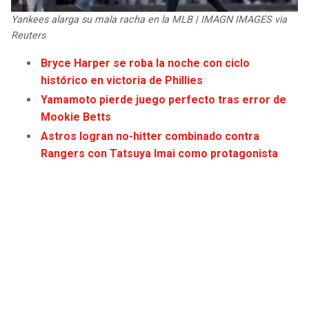
JAGUARS
WIZARDS
Yankees alarga su mala racha en la MLB | IMAGN IMAGES via
Reuters
TITANS
WARRIORS
Bryce Harper se roba la noche con ciclo
histórico en victoria de Phillies
COWBOYS
CLIPPERS
Yamamoto pierde juego perfecto tras error de
Mookie Betts
GIANTS
LAKERS
Astros logran no-hitter combinado contra
Rangers con Tatsuya Imai como protagonista
EAGLES
SUNS
COMMANDERS
KINGS
CARDINALS
MAVERICKS
RAMS
ROCKETS
49ERS
GRIZZLIES