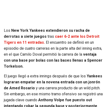
SEAHAWKS
PELICANS
BEARS
SPURS
Los
New York Yankees extendieron su racha de
LIONS
NUGGETS
derrotas a siete juegos
tras
caer 6-2 ante los Detroit
Tigers en 11 entradas.
El encuentro se definió en un
PACKERS
TIMBERWOLVES
episodio de cuatro carreras en la parte alta del inning extra,
en el que Camilo Doval permitió la carrera de la
ventaja
VIKINGS
THUNDER
con una base por bolas con las bases llenas a Spencer
Torkelson.
FALCONS
TRAIL BLAZERS
El juego llegó a extra innings después de que los
Yankees
lograran empatar en la novena entrada con un jonrón
PANTHERS
JAZZ
de Amed Rosario
y una carrera producto de un wild pitch.
Sin embargo, en ese mismo tramo ofensivo se registró una
SAINTS
jugada clave cuando
Anthony Volpe fue puesto out
intentando robar la segunda base y posteriormente