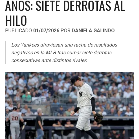
AÑOS: SIETE DERROTAS AL
LIGA DE EXPANSIÓN MX
UEFA EUROPA LEAGUE
HILO
RAIDERS
CAVALIERS
LEAGUES CUP
UEFA CONFERENCE LEAGUE
PUBLICADO
01/07/2026
POR
DANIELA GALINDO
MLS
CHARGERS
PISTONS
Los Yankees atraviesan una racha de resultados
COPA LIBERTADORES
RAVENS
PACERS
negativos en la MLB tras sumar siete derrotas
COPA SUDAMERICANA
consecutivas ante distintos rivales
BENGALS
BUCKS
LIGA BETPLAY
BROWNS
HAWKS
OTRAS LIGAS
STEELERS
HORNETS
TEXANS
HEAT
COLTS
MAGIC