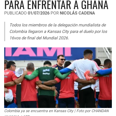
PARA ENFRENTAR A GHANA
LIGA DE EXPANSIÓN MX
UEFA EUROPA LEAGUE
PUBLICADO
01/07/2026
POR
NICOLÁS CADENA
RAIDERS
CAVALIERS
LEAGUES CUP
UEFA CONFERENCE LEAGUE
Todos los miembros de la delegación mundialista de
MLS
CHARGERS
PISTONS
Colombia llegaron a Kansas City para el duelo por los
16vos de final del Mundial 2026.
COPA LIBERTADORES
RAVENS
PACERS
COPA SUDAMERICANA
BENGALS
BUCKS
LIGA BETPLAY
BROWNS
HAWKS
OTRAS LIGAS
STEELERS
HORNETS
TEXANS
HEAT
COLTS
MAGIC
Colombia ya se encuentra en Kansas City | Foto por CHANDAN