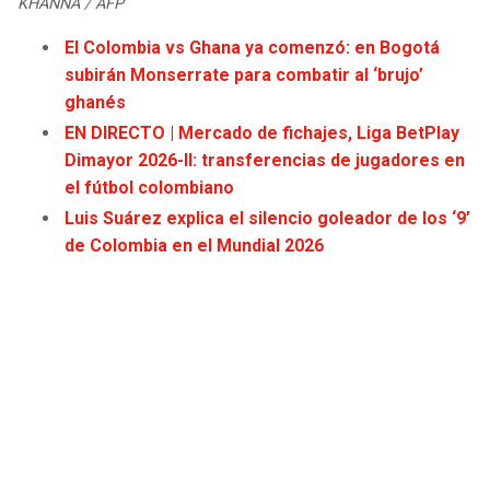
KHANNA / AFP
JAGUARS
WIZARDS
El Colombia vs Ghana ya comenzó: en Bogotá
subirán Monserrate para combatir al ‘brujo’
TITANS
WARRIORS
ghanés
EN DIRECTO | Mercado de fichajes, Liga BetPlay
COWBOYS
CLIPPERS
Dimayor 2026-II: transferencias de jugadores en
el fútbol colombiano
GIANTS
LAKERS
Luis Suárez explica el silencio goleador de los ‘9’
de Colombia en el Mundial 2026
EAGLES
SUNS
COMMANDERS
KINGS
CARDINALS
MAVERICKS
RAMS
ROCKETS
49ERS
GRIZZLIES