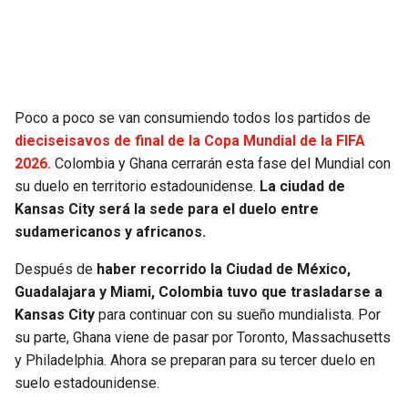
SEAHAWKS
PELICANS
BEARS
SPURS
Poco a poco se van consumiendo todos los partidos de
LIONS
NUGGETS
dieciseisavos de final de la Copa Mundial de la FIFA
2026.
Colombia y Ghana cerrarán esta fase del Mundial con
PACKERS
TIMBERWOLVES
su duelo en territorio estadounidense.
La ciudad de
Kansas City será la sede para el duelo entre
VIKINGS
THUNDER
sudamericanos y africanos.
Después de
haber recorrido la Ciudad de México,
FALCONS
TRAIL BLAZERS
Guadalajara y Miami, Colombia tuvo que trasladarse a
Kansas
City
para continuar con su sueño mundialista. Por
PANTHERS
JAZZ
su parte, Ghana viene de pasar por Toronto, Massachusetts
y Philadelphia. Ahora se preparan para su tercer duelo en
SAINTS
suelo estadounidense.